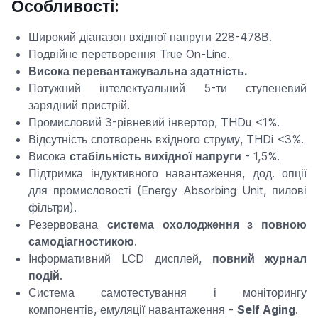
Особливості:
Широкий діапазон вхідної напруги 228-478В.
Подвійне перетворення True On-Line.
Висока перевантажувальна здатність.
Потужний інтелектуальний 5-ти ступеневий
зарядний пристрій.
Промисловий 3-рівневий інвертор, THDu <1%.
Відсутність спотворень вхідного струму, THDi <3%.
Висока
стабільність вихідної напруги
- 1,5%.
Підтримка індуктивного навантаження, дод. опції
для промисловості (Energy Absorbing Unit, пилові
фільтри).
Резервована
система охолодження з повною
самодіагностикою
.
Інформативний LCD дисплей,
повний журнал
подій
.
Система самотестування і моніторингу
компонентів, емуляції навантаження -
Self Aging
.