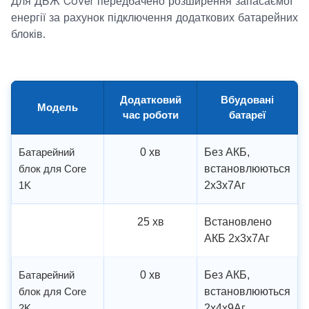
Для ДБЖ Cover передбачено розширення запасаємої
енергії за рахунок підключення додаткових батарейних
блоків.
Додатковий
Вбудовані
Модель
час роботи
батареї
Батарейний
0 хв
Без АКБ,
блок для Core
встановлюються
1K
2х3х7Аг
25 хв
Встановлено
АКБ 2х3х7Аг
Батарейний
0 хв
Без АКБ,
блок для Core
встановлюються
2K
2х4х9Аг