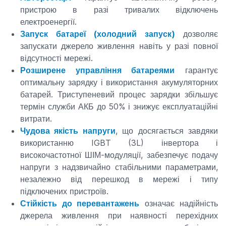
пристрою в разі тривалих відключень
електроенергії.
Запуск батареї (холодний запуск)
дозволяє
запускати джерело живлення навіть у разі повної
відсутності мережі.
Розширене управління батареями
гарантує
оптимальну зарядку і використання акумуляторних
батарей. Триступеневий процес зарядки збільшує
термін служби АКБ до 50% і знижує експлуатаційні
витрати.
Чудова якість напруги
, що досягається завдяки
використанню IGBT (3L) інвертора і
високочастотної ШІМ-модуляції, забезпечує подачу
напруги з надзвичайно стабільними параметрами,
незалежно від перешкод в мережі і типу
підключених пристроїв.
Стійкість до перевантажень
означає надійність
джерела живлення при наявності перехідних