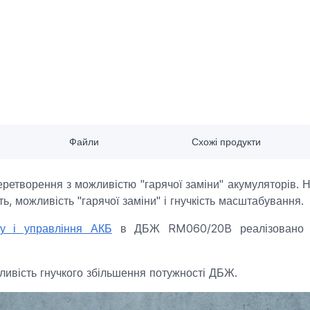
Файли
Схожі продукти
етворення з можливістю "гарячої заміни" акумуляторів. Но
ь, можливість "гарячої заміни" і гнучкість масштабування.
сту і управління АКБ
в ДБЖ RM060/20B реалізовано ко
ливість гнучкого збільшення потужності ДБЖ.