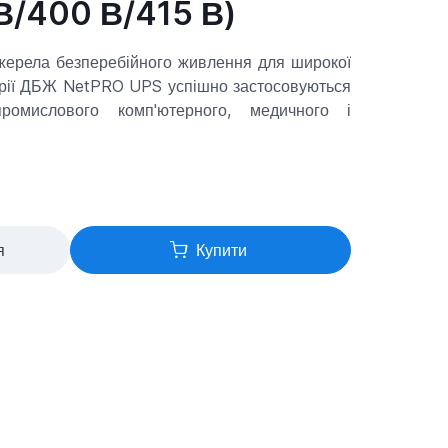
В/400 В/415 В)
джерела безперебійного живлення для широкої
ерії ДБЖ NetPRO UPS успішно застосовуються
ромислового комп'ютерного, медичного і
я
Купити