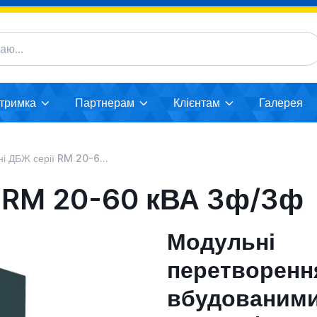
дтримка
Партнерам
Клієнтам
Галерея
БЖ серії RM 20-60 кВА 3ф/3ф
ї RM 20-60 кВА 3ф/3ф
Модульні
перетвор
вбудованим