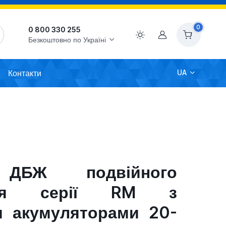
0
0 800 330 255
Акаунт
Безкоштовно по Україні
Контакти
UA
 ДБЖ подвійного
ення серії RM з
и акумуляторами 20-