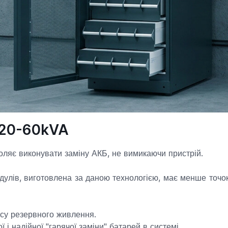
 20-60kVA
оляє виконувати заміну АКБ, не вимикаючи пристрій.
дулів, виготовлена за даною технологією, має менше точо
су резервного живлення.
 і надійної "гарячої заміни" батарей в системі.