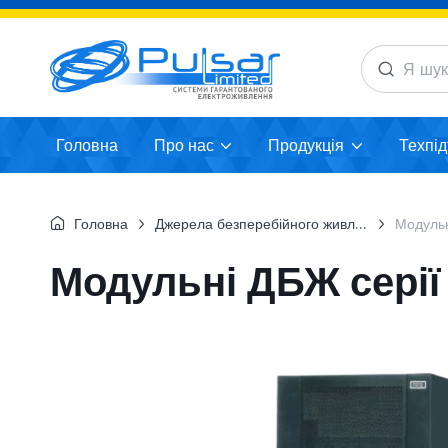
Головна
Про нас
Продукція
Техпі
Головна
Джерела безперебійного живлення
Модульні Д
Модульні ДБЖ сері