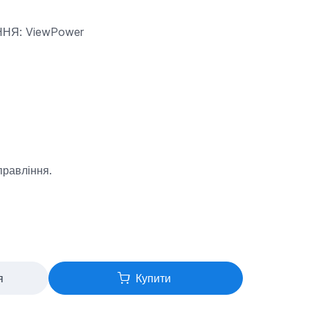
Я: ViewPower
правління.
я
Купити