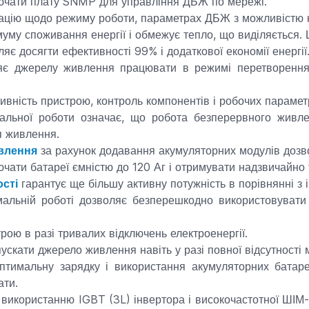
ючати плату SNMP для управління ДБЖ по мережі.
ацію щодо режиму роботи, параметрах ДБЖ з можливістю 
уму споживання енергії і обмежує тепло, що виділяється.
яє досягти ефективності 99% і додаткової економії енергії
є джерелу живлення працювати в режимі перетворення
вність пристрою, контроль компонентів і робочих параметр
льної роботи означає, що робота безперервного живле
я живлення.
влення
за рахунок додавання акумуляторних модулів дозво
чати батареї ємністю до 120 Аг і отримувати надзвичайно
ості
гарантує ще більшу активну потужність в порівнянні з
льній роботі дозволяє безперешкодно використовувати
рою в разі тривалих відключень електроенергії.
ускати джерело живлення навіть у разі повної відсутності 
птимальну зарядку і використання акумуляторних батаре
ати.
 використанню IGBT (3L) інвертора і високочастотної ШІМ-