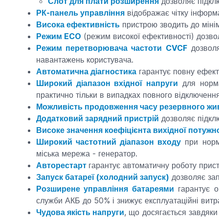
Слот для плати розширення
дозволяє підкл
РК-панель управління
відображає чітку інформ
Висока ефективність
пристрою зводить до мінім
Режим ECO
(режим високої ефективності) дозвол
Режим перетворювача частоти CVCF
дозволя
навантажень користувача.
Автоматична діагностика
гарантує повну ефекти
Широкий діапазон вхідної напруги
для норма
практично тільки в випадках повного відключенн
Можливість продовження часу резервного жи
Додатковий зарядний пристрій
дозволяє підклю
Високе значення коефіцієнта вихідної потужн
Широкий частотний діапазон входу
при норма
міська мережа - генератор.
Авторестарт
гарантує автоматичну роботу прист
Запуск батареї (холодний запуск)
дозволяє зап
Розширене управління батареями
гарантує о
служби АКБ до 50% і знижує експлуатаційні витр
Чудова якість напруги
, що досягається завдяки