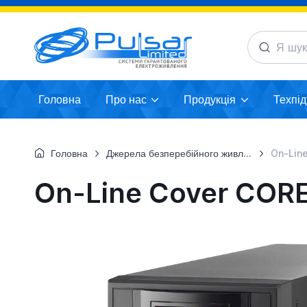
Головна
Про нас
Продукція
Техпі
Головна
Джерела безперебійного живлення
On-Line Co
On-Line Cover CORE