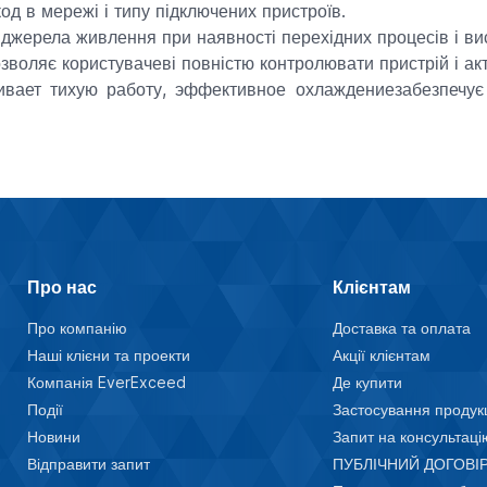
д в мережі і типу підключених пристроїв.
джерела живлення при наявності перехідних процесів і висо
озволяє користувачеві повністю контролювати пристрій і ак
ивает тихую работу, эффективное охлаждениезабезпечує
Про нас
Клієнтам
Про компанію
Доставка та оплата
Наші клієни та проекти
Акції клієнтам
Компанія EverExceed
Де купити
Події
Застосування продукц
Новини
Запит на консультаці
Відправити запит
ПУБЛІЧНИЙ ДОГОВІР