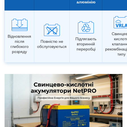
алюмінію
Свинцев
Відновлення
Підлягають
кислот
після
Повністю не
вторинній
клапанн
глибокого
обслуговуються
переробці
рекомбінац
розряду
типу