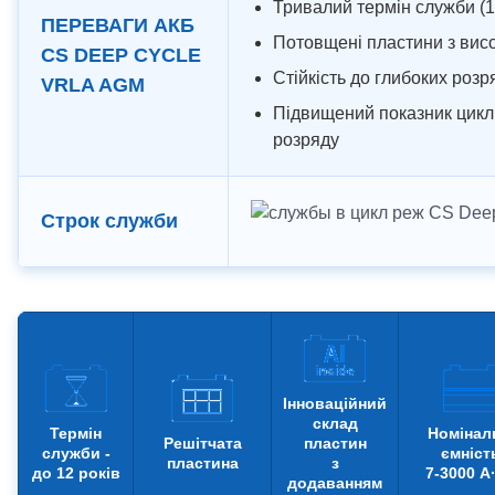
Тривалий термін служби (1
ПЕРЕВАГИ АКБ
Потовщені пластини з висо
CS DEEP CYCLE
Стійкість до глибоких розр
VRLA AGM
Підвищений показник циклі
розряду
Строк служби
Інноваційний
склад
Термін
Номінал
Решітчата
пластин
служби -
ємніст
пластина
з
до 12 років
7-3000 А
додаванням