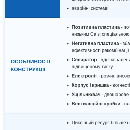
аварійні системи
Позитивна пластина
- по
низьким Ca зі спеціальною
Негативна пластина
- зб
ефективності рекомбінації
Сепаратор
- вдосконален
ОСОБЛИВОСТІ
підвищеному тиску
КОНСТРУКЦІЇ
Електроліт
- розчин високо
Корпус і кришка
- вогнест
Ущільнювач
- двошарове 
Вентиляційні пробки
- пл
Циклічний ресурс більше 