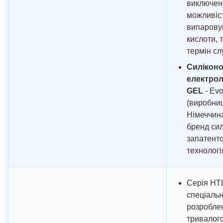
виключен
можливіст
випарову
кислоти, 
термін с
Силікон
електрол
GEL
- Evo
(виробни
Німеччина
бренд сил
запатент
технологі
Серія HT
спеціаль
розробле
тривалого