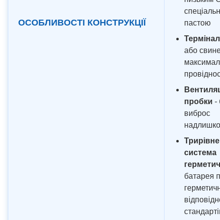
спеціаль
ОСОБЛИВОСТІ КОНСТРУКЦІЇ
пастою
Терміна
або свин
максимал
провіднос
Вентиляц
пробки
-
виброс
надлишко
Трирівне
система
герметич
батарея 
герметич
відповідн
стандарті