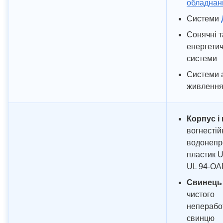
обладнан
Системи
Сонячні т
енергетич
системи
Системи 
живленн
Корпус і
вогнестій
водонепр
пластик 
UL 94-O
Свинець
чистого
неперабо
свинцю