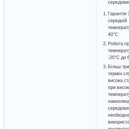
середов
Гарантія 
середній
температу
40°C
Робота п
температу
-20°C до 
Більш тр
термін сл
висока ст
при висок
температ
навколиш
середови
необхідно
використ
кондиціо