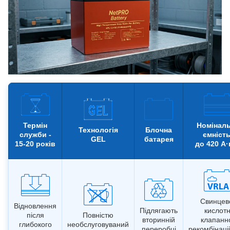
Термін
Номінал
Технологія
Блочна
служби -
ємність
GEL
батарея
15-20 років
до 420 А·
Свинцев
Відновлення
Підлягають
кислотн
після
Повністю
вторинній
клапанн
глибокого
необслуговуваний
переробці
рекомбінаці