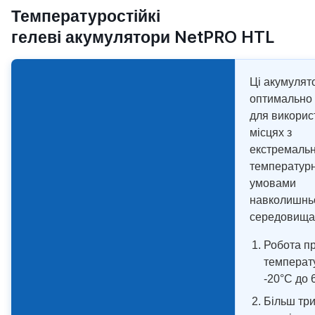
Температуростійкі
гелеві акумулятори NetPRO HTL
Ці акумулят
оптимально 
для викорис
місцях з
екстремаль
температур
умовами
навколишнь
середовища
Робота п
температу
-20°C до 
Більш тр