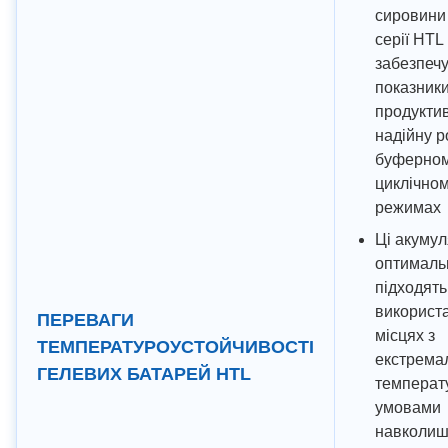
сировини
серії HTL
забезпечу
показник
продуктив
надійну р
буферном
циклічно
режимах
Ці акуму
оптималь
підходять
використ
ПЕРЕВАГИ
місцях з
ТЕМПЕРАТУРОУСТОЙЧИВОСТІ
екстрема
ГЕЛЕВИХ БАТАРЕЙ HTL
температ
умовами
навколиш