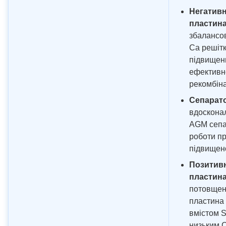
Негатив
пластин
збалансо
Ca решіт
підвищен
ефективн
рекомбіна
Сепарат
вдоскона
AGM сепа
роботи п
підвищен
Позитив
пластин
потовще
пластина 
вмістом S
низьким C