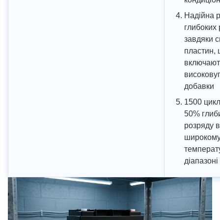
Надійна 
глибоких
завдяки 
пластин,
включают
високову
добавки
1500 цикл
50% глиб
розряду в
широком
температ
діапазоні