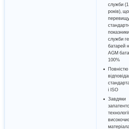
служби (1
років), що
перевищ
стандартн
показники
служби г
батарей н
AGM бата
100%
Повністю
відповід
стандарт
і ISO
Завдяки
запатент
технології
високочи
матеріал