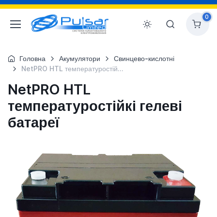
0
Головна
Акумулятори
Свинцево-кислотні
NetPRO HTL температуростійкі гелеві батареї
NetPRO HTL
температуростійкі гелеві
батареї