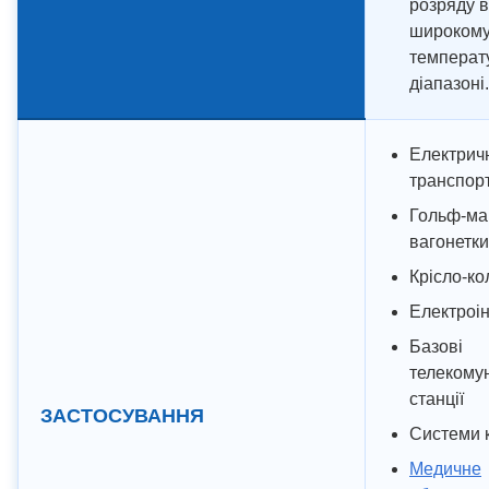
розряду в
широком
температ
діапазоні.
Електрич
транспорт
Гольф-ма
вагонетки
Крісло-ко
Електроі
Базові
телекомун
станції
ЗАСТОСУВАННЯ
Системи 
Медичне