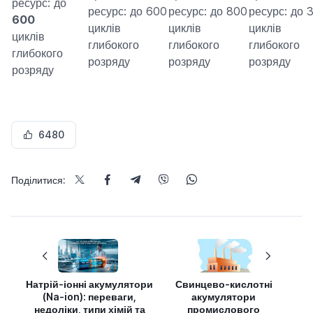
ресурс: до
ресурс: до 600
ресурс: до 800
ресурс: до 
600
циклів
циклів
циклів
циклів
глибокого
глибокого
глибокого
глибокого
розряду
розряду
розряду
розряду
6480
Поділитися:
Натрій-іонні акумулятори
Свинцево-кислотні
(Na-ion): переваги,
акумулятори
недоліки, типи хімій та
промислового