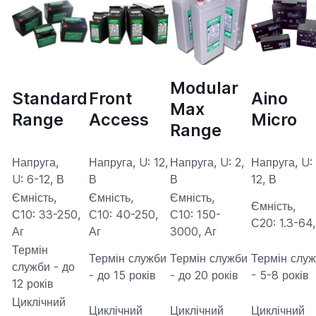
Modular
Standard
Front
Aino
Max
Range
Access
Micro
Range
Напруга,
Напруга, U: 12,
Напруга, U: 2,
Напруга, U:
U: 6-12, В
В
В
12, В
Ємність,
Ємність,
Ємність,
Ємність,
С10: 33-250,
С10: 40-250,
С10: 150-
С20: 1.3-64,
Аг
Аг
3000, Аг
Термін
Термін служби
Термін служби
Термін слу
служби - до
- до 15 років
- до 20 років
- 5-8 років
12 років
Циклічний
Циклічний
Циклічний
Циклічний