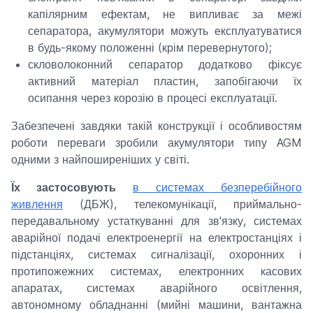
капілярним ефектам, не випливає за межі
сепаратора, акумулятори можуть експлуатуватися
в будь-якому положенні (крім перевернутого);
скловолоконний сепаратор додатково фіксує
активний матеріал пластин, запобігаючи їх
осипання через корозію в процесі експлуатації.
Забезпечені завдяки такій конструкції і особливостям
роботи переваги зробили акумулятори типу AGM
одними з найпоширеніших у світі.
Їх застосовують
в системах безперебійного
живлення
(ДБЖ), телекомунікації, приймально-
передавальному устаткуванні для зв'язку, системах
аварійної подачі електроенергії на електростанціях і
підстанціях, системах сигналізації, охоронних і
протипожежних системах, електронних касових
апаратах, системах аварійного освітлення,
автономному обладнанні (мийні машини, вантажна