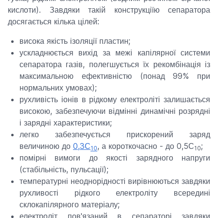
кислоти). Завдяки такій конструкціїю сепаратора
досягається кілька цілей:
висока якість ізоляції пластин;
ускладнюється вихід за межі капілярної системи
сепаратора газів, полегшується їх рекомбінація із
максимальною ефективністю (понад 99% при
нормальних умовах);
рухливість іонів в рідкому електроліті залишається
високою, забезпечуючи відмінні динамічні розрядні
і зарядні характеристики;
легко забезпечується прискорений заряд
величиною до
0,3С
, а короткочасно - до 0,5С
;
10
10
помірні вимоги до якості зарядного напруги
(стабільність, пульсації);
температурні неоднорідності вирівнюються завдяки
рухливості рідкого електроліту всередині
склокапілярного матеріалу;
електроліт пов'язаний в сепараторі завдяки