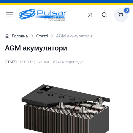
0
Головна
Статті
AGM акумулятори
AGM акумулятори
СТАТТІ
12.09.12
1 хв. чит.
67414 переглядів