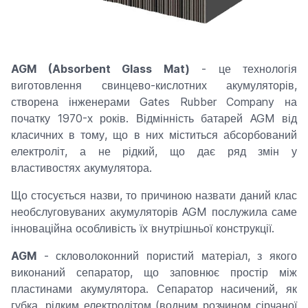
AGM (Absorbent Glass Mat)
- це технологія
виготовлення свинцево-кислотних акумуляторів,
створена інженерами Gates Rubber Company на
початку 1970-х років. Відмінність батарей AGM від
класичних в тому, що в них міститься абсорбований
електроліт, а не рідкий, що дає ряд змін у
властивостях акумулятора.
Що стосується назви, то причиною назвати даний клас
необслуговуваних акумуляторів AGM послужила саме
інноваційна особливість їх внутрішньої конструкції.
AGM
- скловолоконний пористий матеріал, з якого
виконаний сепаратор, що заповнює простір між
пластинами акумулятора. Сепаратор насичений, як
губка, рідким електролітом (водним розчином сірчаної