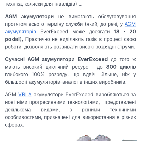
техніка, коляски для інвалідів) ...
AGM акумулятори
не вимагають обслуговування
протягом всього терміну служби (який, до речі, у
AGM
акумуляторів
EverExceed може досягати
18 - 20
років!
), Практично не виділяють газів в процесі своєї
роботи, дозволяють розвивати високі розрядні струми.
Сучасні AGM акумулятори EverExceed
до того ж
мають високий циклічний ресурс - до
800 циклів
глибокого 100% розряду, що вдвічі більше, ніж у
більшості акумуляторів-аналогів інших виробників.
AGM
VRLA
акумулятори EverExceed виробляються за
новітніми прогресивними технологіями, і представлені
декількома видами, з різними технічними
особливостями, призначені для використання в різних
сферах: