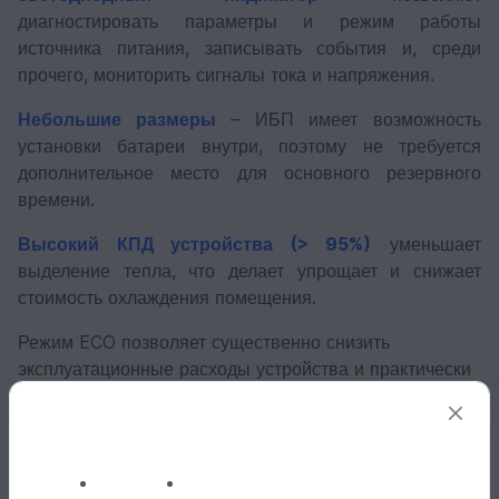
диагностировать параметры и режим работы
источника питания, записывать события и, среди
прочего, мониторить сигналы тока и напряжения.
Небольшие размеры
– ИБП имеет возможность
установки батареи внутри, поэтому не требуется
дополнительное место для основного резервного
времени.
Высокий КПД устройства (> 95%)
уменьшает
выделение тепла, что делает упрощает и снижает
стоимость охлаждения помещения.
Режим ECO позволяет существенно снизить
эксплуатационные расходы устройства и практически
исключает выделение тепла.
Функция Motor Mode
позволяет включать устройства
с большим пусковым током. В этом режиме сначала
запускается инвертор, затем включаются потребители.