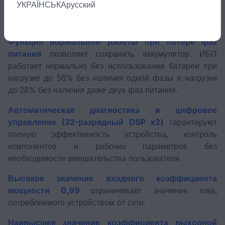
УКРАЇНСЬКА
русский
Пуск с инвертора ограничивает пусковой ток нагрузки
без переключения ИБП в режим байпаса.
Функция нормальной работы при потере фаз
питания
позволяет сохранить аккумулятор. ИБП
работает нормально без использования батареи при
нагрузке до 56% без наличия одной фазы и нагрузки
до 28% без наличия даже двух фаз питания.
Автоматическая диагностика и цифровое
управление (32-разрядный DSP x2)
гарантируют
полную эффективность устройства, контроль
компонентов и рабочих параметров без
необходимости вмешательства пользователя.
Высокое значение входного коэффициента
мощности 0,99
ограничивает значение тока,
потребляемого устройством от сети.
Наивысшее значение коэффициента выходной