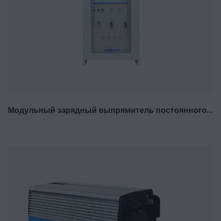
Модульный зарядный выпрямитель постоянного тока EverExceed серии HF