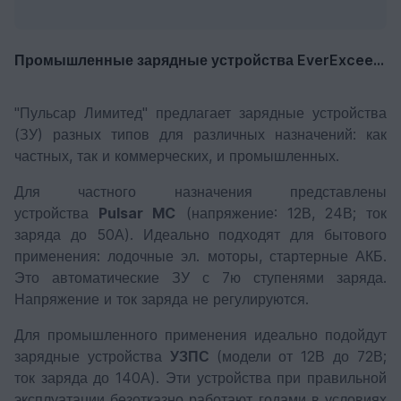
Промышленные зарядные устройства EverExceed uXcel и uXcel Ultra
"Пульсар Лимитед" предлагает зарядные устройства
(ЗУ) разных типов для различных назначений: как
частных, так и коммерческих, и промышленных.
Для частного назначения представлены
устройства
Pulsar MC
(напряжение: 12В, 24В; ток
заряда до 50А). Идеально подходят для бытового
применения: лодочные эл. моторы, стартерные АКБ.
Это автоматические ЗУ с 7ю ступенями заряда.
Напряжение и ток заряда не регулируются.
Для промышленного применения идеально подойдут
зарядные устройства
УЗПС
(модели от 12В до 72В;
ток заряда до 140А). Эти устройства при правильной
эксплуатации безотказно работают годами в условиях