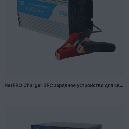
NetPRO Charger BPC зарядное устройство для свинцово-кислотных и LiFePO4 аккумуляторов