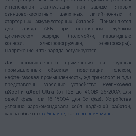
интенсивной эксплуатации при заряде тяговых
свинцово-кислотных, щелочных, литий-ионных и
стартерных аккумуляторных батарей. Применяются
для заряда АКБ при постоянном глубоком
циклическом разряде (поломойки, инвалидные
коляски, электропогрузчики, электрокары).
Напряжение и ток заряда регулируются.
Для промышленного применения на крупных
промышленных объектах (подстанции, телеком,
нефте-газовая промышленность, жд транспорт и т.д.)
представлены зарядные устройства
EverExceed
uXcel
и
uXcel Ultra
(от 12В до 400В: 25-200А для
одной фазы или 16-1500А для 3х фаз). Устройства
успешно зарекомендовали себя надёжной работой,
как на объектах
в Украине
, так
и во всём мире
.