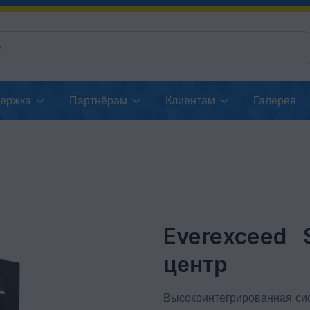
держка
Партнёрам
Клиентам
Галерея
Everexceed 
центр
Высокоинтегрированная си