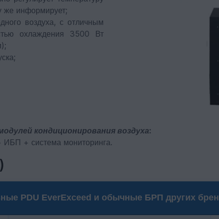
у же информирует;
дного воздуха, с отличным
стью охлаждения 3500 Вт
);
ска;
одулей кондиционирования воздуха:
+ ИБП + система мониторинга.
)
ьные PDU EverExceed и обычные БРП других бре