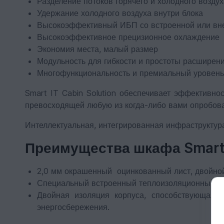
Разделение потоков горячего и холодного воздух
Удержание холодного воздуха внутри блока
Высокоэффективный ИБП со встроенной или в
Высокоэффективное прецизионное охлаждение
Экономия места, малый размер
Модульность для гибкости и простоты расширен
Многофункциональность и премиальный уровень
Smart IT Cabin Solution обеспечивает эффективно
превосходящей любую из когда-либо вами опробов
Интеллектуальная, интегрированная инфраструктур
Преимущества шкафа Smart 
2,0 мм окрашенный оцинкованный лист, двойно
Специальный встроенный теплоизоляционный м
Двойная изоляция корпуса, способствующая 
энергосбережения.