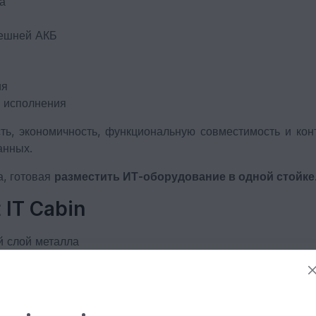
а
нешней АКБ
ия
 исполнения
сть, экономичность, функциональную совместимость и кон
анных.
а, готовая
разместить ИТ-оборудование в одной стойке
IT Cabin
й слой металла
атериал
большей тепловой изоляции для достижения эффекта