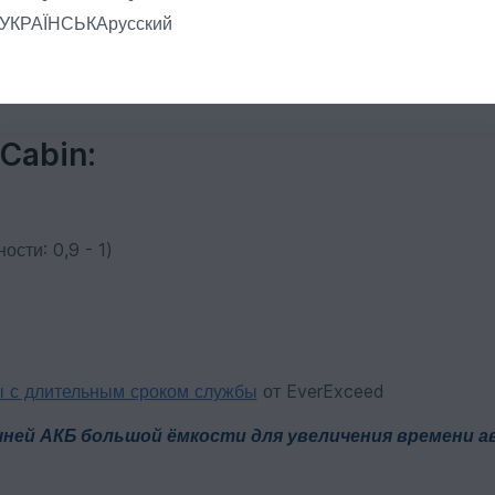
УКРАЇНСЬКА
русский
Cabin:
сти: 0,9 - 1)
ы с длительным сроком службы
от EverExceed
ней АКБ большой ёмкости для увеличения времени 