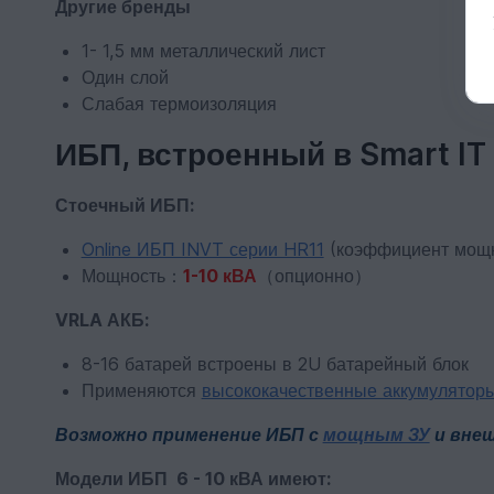
Другие бренды
1- 1,5 мм металлический лист
Один слой
Слабая термоизоляция
ИБП, встроенный в Smart IT 
Стоечный ИБП:
Online ИБП INVT серии HR11
(коэффициент мощно
Мощность：
1-10 кВА
（опционно）
VRLA АКБ:
8-16 батарей встроены в 2U батарейный блок
Применяются
высококачественные аккумулятор
Возможно применение ИБП с
мощным ЗУ
и внеш
Модели ИБП 6 - 10 кВА имеют: