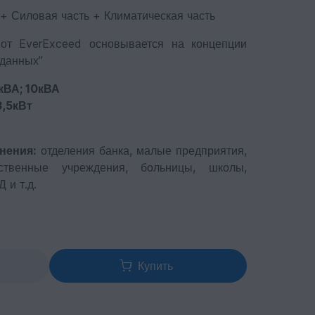
+ Силовая часть + Климатическая часть
от EverExceed основывается на концепции
 данных”
кВА; 10кВА
3,5кВт
нения:
отделения банка, малые предприятия,
ственные учреждения, больницы, школы,
 и т.д.
Купить