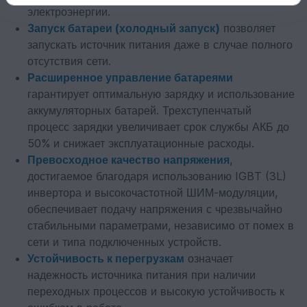
электроэнергии.
Запуск батареи (холодный запуск)
позволяет
запускать источник питания даже в случае полного
отсутствия сети.
Расширенное управление батареями
гарантирует оптимальную зарядку и использование
аккумуляторных батарей. Трехступенчатый
процесс зарядки увеличивает срок службы АКБ до
50% и снижает эксплуатационные расходы.
Превосходное качество напряжения
,
достигаемое благодаря использованию IGBT (3L)
инвертора и высокочастотной ШИМ-модуляции,
обеспечивает подачу напряжения с чрезвычайно
стабильными параметрами, независимо от помех в
сети и типа подключенных устройств.
Устойчивость к перегрузкам
означает
надежность источника питания при наличии
переходных процессов и высокую устойчивость к