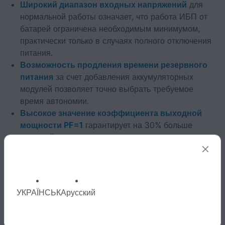
Широкий диапазон входных напряжений
для
нормальной работы означает, что работа ИБП от
батарей ограничена необходимым минимумом,
практически только в случаях полного отключения
питания.
Возможность продления времени резервного
питания
за счет добавления аккумуляторных
модулей позволяет точно выбрать требуемое
время автономии.
Высокое значение коэффициента выходной
мощности PF=1
гарантирует на 30% больше
активной мощности по сравнению с другими
источниками питания этого класса.
Широкий частотный диапазон входа
при
нормальной работе позволяет беспрепятственно
использовать источник питания в смешанной сети,
УКРАЇНСЬКА
русский
например, городская сеть - генератор.
Авторестарт
гарантирует автоматическую работу
устройства в случае длительных отключений