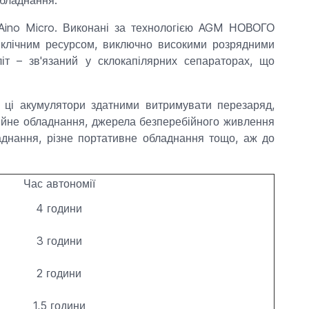
ї Aino Micro. Виконані за технологією AGM НОВОГО
циклічним ресурсом, виключно високими розрядними
літ – зв'язаний у склокапілярних сепараторах, що
и ці акумулятори здатними витримувати перезаряд,
каційне обладнання, джерела безперебійного живлення
аднання, різне портативне обладнання тощо, аж до
Час автономії
4 години
3 години
2 години
1,5 години