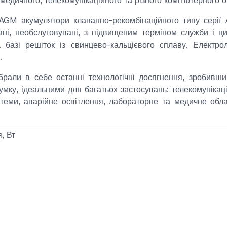
 AGM акумулятори клапанно-рекомбінаційного типу сері
ні, необслуговувані, з підвищеним терміном служби і 
 базі решіток із свинцево-кальцієвого сплаву. Електро
в.
брали в себе останні технологічні досягнення, зробивш
ідсумку, ідеальними для багатьох застосувань: телекомуні
стеми, аварійне освітлення, лабораторне та медичне обл
, Вт