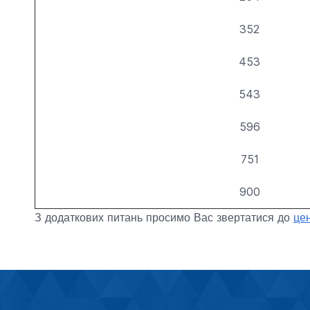
352
453
543
596
751
900
З додаткових питань просимо Вас звертатися до
цен