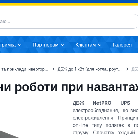
дтримка
Партнерам
Клієнтам
Галерея
а приклади інверторних систем
ДБЖ до 1 кВт (для котла, роутера...)
ДБЖ 1
ни роботи при наванта
ДБЖ NetPRO UPS
електрообладнання, що вис
електроживлення. Принци
on-line типу полягає в п
струму. Спочатку вхідний