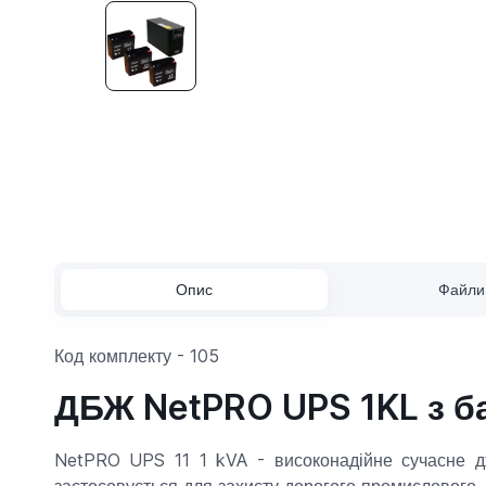
Опис
Файли
Код комплекту - 105
ДБЖ NetPRO UPS 1KL з б
NetPRO UPS 11 1 kVA - високонадійне сучасне 
застосовується для захисту дорогого промислового,