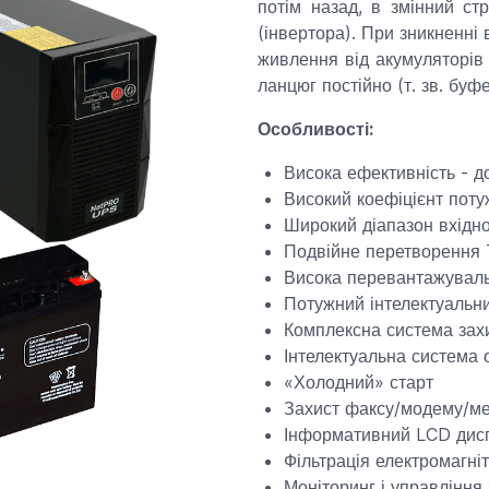
потім назад, в змінний с
(інвертора). При зникненні
живлення від акумуляторів 
ланцюг постійно (т. зв. бу
Особливості:
Висока ефективність - 
Високий коефіцієнт потуж
Широкий діапазон вхідно
Подвійне перетворення 
Висока перевантажуваль
Потужний інтелектуальн
Комплексна система зах
Інтелектуальна система
«Холодний» старт
Захист факсу/модему/м
Інформативний LCD дис
Фільтрація електромагні
Моніторинг і управлін