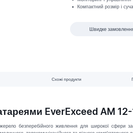
Компактний розмір і суч
Швидке замовленн
Схожі продукти
атареями EverExceed AM 12-
джерело безперебійного живлення для широкої сфери з
 медичного, телекомунікаційного та різного комп'ютерного 