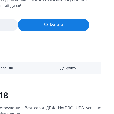
асний дизайн.
я
Купити
Гарантія
Де купити
18
астосування. Вся серія ДБЖ NetPRO UPS успішно
обладнання.