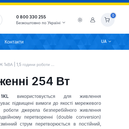
0
0 800 330 255
Акаунт
Безкоштовно по Україні
Контакти
UA
кВА | 1,5 години роботи при навантаженні 254 Вт
женні 254 Вт
 1KL
використовується для живлення
уває підвищені вимоги до якості мережевого
п роботи джерела безперебійного живлення
одвійному перетворенні (double conversion)
 змінний струм перетворюється в постійний,