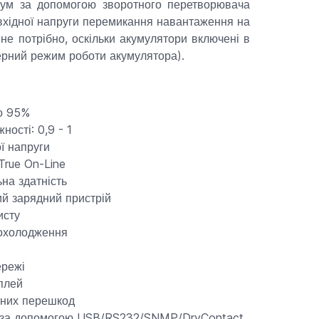
трум за допомогою зворотного перетворювача
 вхідної напруги перемикання навантаження на
не потрібно, оскільки акумулятори включені в
ферний режим роботи акумулятора).
до 95%
ності: 0,9 - 1
ї напруги
True On-Line
на здатність
ий зарядний пристрій
исту
 охолодження
ережі
плей
тних перешкод
ня за допомогою USB/RS232/SNMP/DryContact