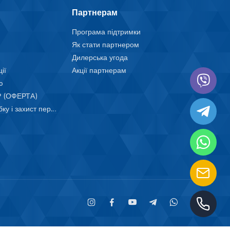
Партнерам
Програма підтримки
Як стати партнером
Дилерська угода
ії
Акції партнерам
ю
 (ОФЕРТА)
Положення про обробку і захист персональних даних