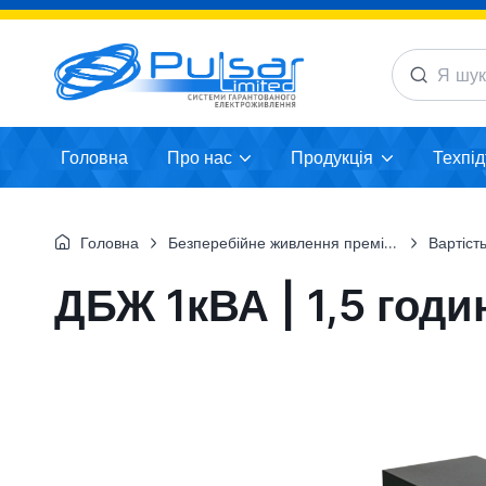
Головна
Про нас
Продукція
Техпі
Головна
Безперебійне живлення преміум-класу для об`єктів будівництв
Вартість т
ДБЖ 1кВА | 1,5 годи