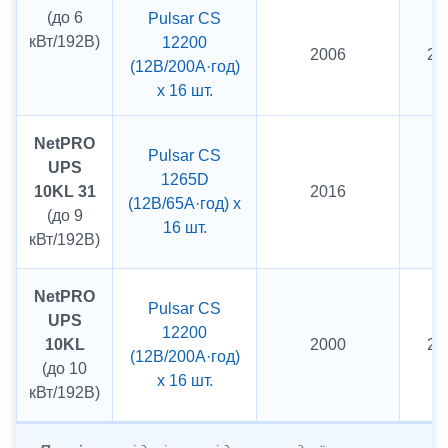
(до 6
Pulsar CS
кВт/192В)
12200
2006
20
(12В/200А·год)
х 16 шт.
NetPRO
Pulsar CS
UPS
1265D
10KL 31
2016
5 
(12В/65А·год) х
(до 9
16 шт.
кВт/192В)
NetPRO
Pulsar CS
UPS
12200
10KL
2000
20
(12В/200А·год)
(до 10
х 16 шт.
кВт/192В)