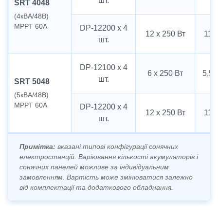
шт.
SRT 4048
(4кВА/48В)
MPPT 60А
DP-12200 х 4
12 х 250 Вт
11 
шт.
DP-12100 х 4
6 х 250 Вт
5,5 
шт.
SRT 5048
(5кВА/48В)
MPPT 60А
DP-12200 х 4
12 х 250 Вт
11 
шт.
Примітка:
вказані типові конфігурації сонячних
електростанцій. Варіювання кількості акумуляторів і
сонячних панелей можливе за індивідуальним
замовленням. Вартість може змінюватися залежно
від комплектації та додаткового обладнання.