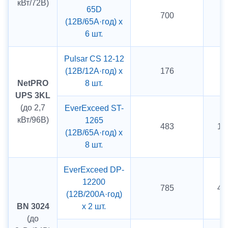
кВт/72В)
65D
700
5 
(12В/65А·год) х
6 шт.
Pulsar CS 12-12
(12В/12А·год) х
176
5 
NetPRO
8 шт.
UPS 3KL
(до 2,7
EverExceed ST-
кВт/96В)
1265
483
12
(12В/65А·год) х
8 шт.
EverExceed DP-
12200
785
4 
(12В/200А·год)
BN 3024
х 2 шт.
(до