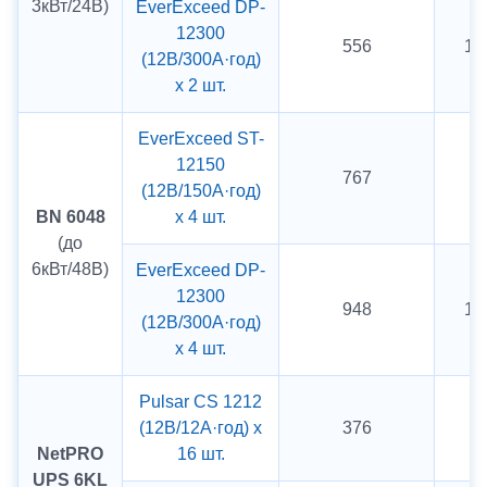
3кВт/24В)
EverExceed DP-
12300
556
10
(12В/300А·год)
х 2 шт.
EverExceed ST-
12150
767
8 
(12В/150А·год)
BN 6048
х 4 шт.
(до
6кВт/48В)
EverExceed DP-
12300
948
12
(12В/300А·год)
х 4 шт.
Pulsar CS 1212
(12В/12А·год) х
376
5 
NetPRO
16 шт.
UPS 6KL