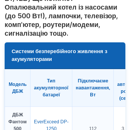
Опалювальний котел із насосами
(до 500 Вт!), лампочки, телевізор,
комп'ютер, роутери/модеми,
сигналізацію тощо.
Системи безперебійного живлення з
акумуляторами
Ч
Тип
Підключаєме
Модель
авто
акумуляторної
навантаження,
ДБЖ
роб
батареї
Вт
(сер
ДБЖ
Фантом
EverExceed DP-
500
1250
112
3 г