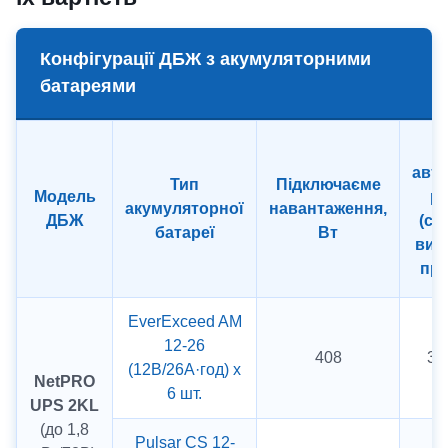
Конфігурації ДБЖ з акумуляторними
батареями
авт
Тип
Підключаєме
Модель
р
акумуляторної
навантаження,
ДБЖ
(се
батареї
Вт
вих
пра
EverExceed AM
12-26
408
3 
(12В/26А·год) х
NetPRO
6 шт.
UPS 2KL
(до 1,8
Pulsar CS 12-