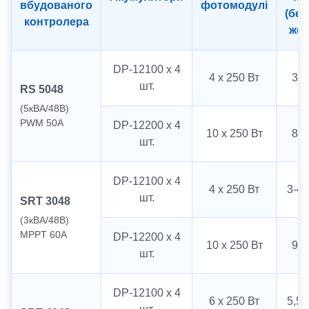
вбудованого
фотомодулі
(бер
контролера
жов
DP-12100 х 4
4 х 250 Вт
3 к
шт.
RS 5048
(5кВА/48В)
PWM 50А
DP-12200 х 4
10 х 250 Вт
8 к
шт.
DP-12100 х 4
4 х 250 Вт
3-4 
шт.
SRT 3048
(3кВА/48В)
MPPT 60А
DP-12200 х 4
10 х 250 Вт
9 к
шт.
DP-12100 х 4
6 х 250 Вт
5,5 