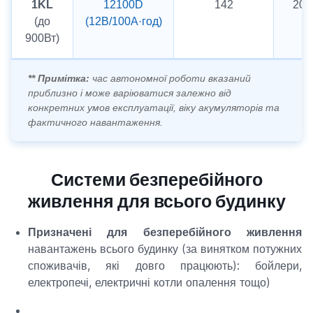
1KL
12100D
142
20 
(до
(12В/100А·год)
900Вт)
** Примітка:
час автономної роботи вказаний
приблизно і може варіюватися залежно від
конкретних умов експлуатації, віку акумуляторів та
фактичного навантаження.
С
истеми безперебійного
живлення для всього будинку
Призначені для безперебійного живлення
навантажень всього будинку (за винятком потужних
споживачів, які довго працюють): бойлери,
електропечі, електричні котли опалення тощо)