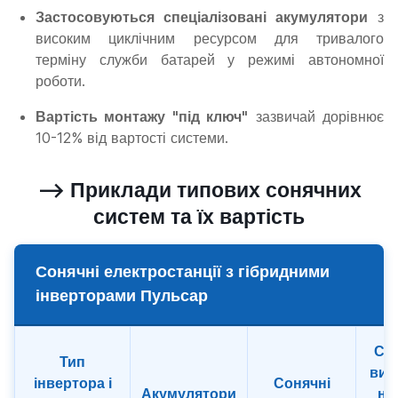
Застосовуються спеціалізовані акумулятори
з
високим циклічним ресурсом для тривалого
терміну служби батарей у режимі автономної
роботи.
Вартість монтажу "під ключ"
зазвичай дорівнює
10-12% від вартості системи.
--> Приклади типових сонячних
систем та їх вартість
Сонячні електростанції з гібридними
інверторами Пульсар
Се
Тип
вир
інвертора і
Сонячні
Акумулятори
на