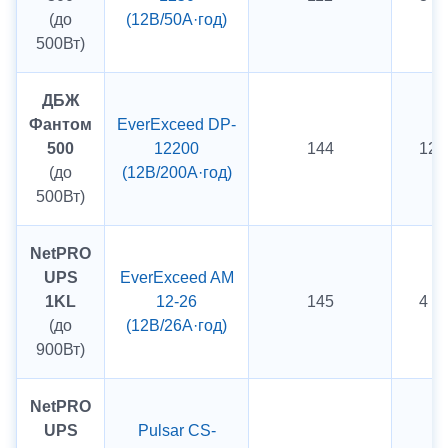
(до
(12В/50А·год)
500Вт)
ДБЖ
Фантом
EverExceed DP-
500
12200
144
12 
(до
(12В/200А·год)
500Вт)
NetPRO
UPS
EverExceed AM
1KL
12-26
145
4 г
(до
(12В/26А·год)
900Вт)
NetPRO
UPS
Pulsar CS-