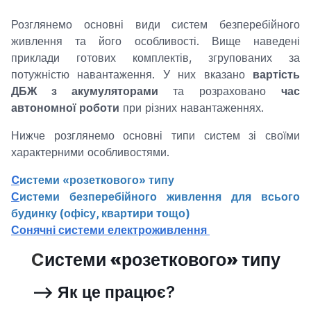
Розглянемо основні види систем безперебійного
живлення та його особливості. Вище наведені
приклади готових комплектів, згрупованих за
потужністю навантаження. У них вказано
вартість
ДБЖ з акумуляторами
та розраховано
час
автономної роботи
при різних навантаженнях.
Нижче розглянемо основні типи систем зі своїми
характерними особливостями.
C
истеми «розеткового» типу
С
истеми безперебійного живлення для всього
будинку (офісу, квартири тощо)
Сонячні системи електроживлення
C
истеми «розеткового» типу
--> Як це працює?