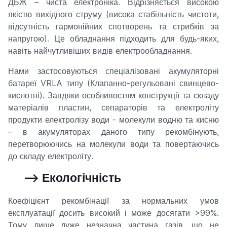
ДБЖ – чиста електроніка. Відрізняється високою
якістю вихідного струму (висока стабільність чистоти,
відсутність гармонійних спотворень та стрибків за
напругою). Це обладнання підходить для будь-яких,
навіть найчутливіших видів електрообладнання.
Нами застосовуються спеціалізовані акумуляторні
батареї VRLA типу (Клапанно-регульовані свинцево-
кислотні). Завдяки особливостям конструкції та складу
матеріалів пластин, сепараторів та електроліту
продукти електролізу води - молекули водню та кисню
– в акумуляторах даного типу рекомбінують,
перетворюючись на молекули води та повертаючись
до складу електроліту.
--> Екологічність
Коефіцієнт рекомбінації за нормальних умов
експлуатації досить високий і може досягати >99%.
Тому лише дуже незначна частина газів, що не