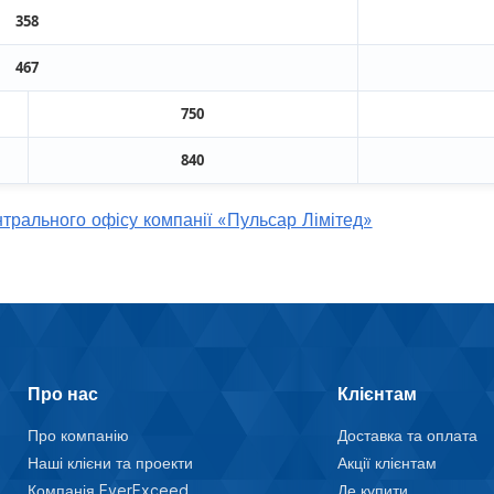
358
467
750
840
трального офісу компанії «Пульсар Лімітед»
Про нас
Клієнтам
Про компанію
Доставка та оплата
Наші клієни та проекти
Акції клієнтам
Компанія EverExceed
Де купити