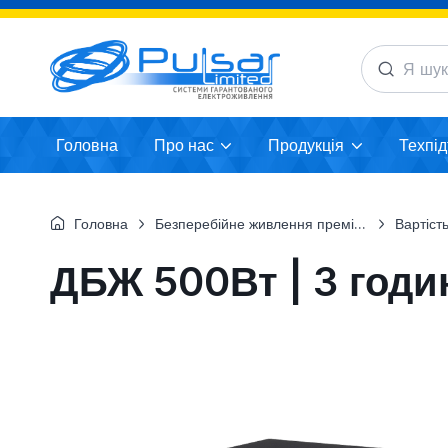
Головна
Про нас
Продукція
Техпі
Головна
Безперебійне живлення преміум-класу для об`єктів будівництв
Вартість т
ДБЖ 500Вт | 3 годи