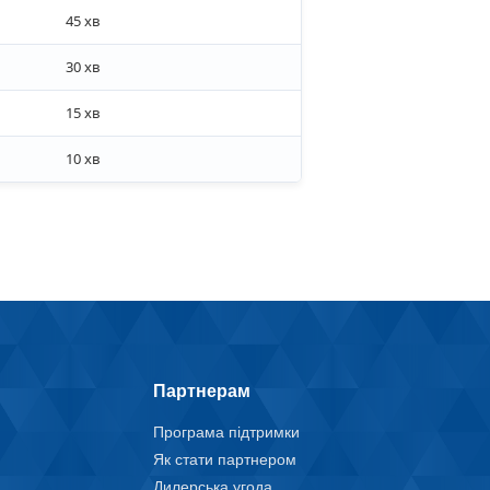
45 хв
30 хв
15 хв
10 хв
Партнерам
Програма підтримки
Як стати партнером
Дилерська угода