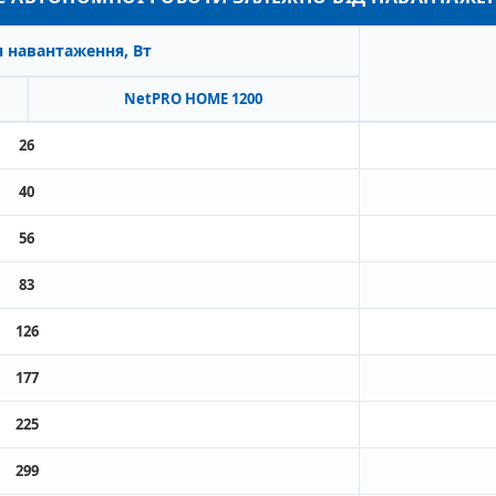
 навантаження, Вт
NetPRO HOME 1200
26
40
56
83
126
177
225
299