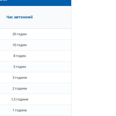
Час автономії
20 годин
10 годин
8 годин
5 годин
3 години
2 години
1,5 години
1 година