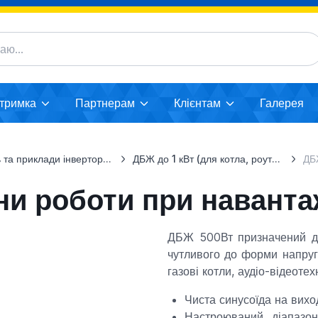
дтримка
Партнерам
Клієнтам
Галерея
а приклади інверторних систем
ДБЖ до 1 кВт (для котла, роутера...)
ДБЖ 5
ни роботи при наванта
ДБЖ 500Вт призначений дл
чутливого до форми напруг
газові котли, аудіо-відеоте
Чиста синусоїда на виход
Настроюваний діапазон