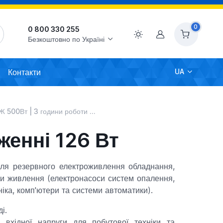
0
0 800 330 255
Акаунт
Безкоштовно по Україні
Контакти
UA
00Вт | 3 години роботи при навантаженні 126 Вт
женні 126 Вт
я резервного електроживлення обладнання,
и живлення (електронасоси систем опалення,
хніка, комп'ютери та системи автоматики).
і.
 вхідної напруги для побутової техніки та