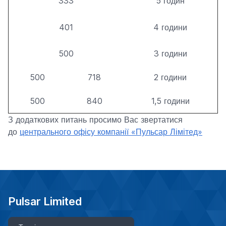
333
5 годин
401
4 години
500
3 години
500
718
2 години
500
840
1,5 години
З додаткових питань просимо Вас звертатися
до
центрального офісу компанії «Пульсар Лімітед»
Pulsar Limited