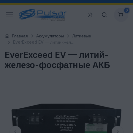
0
Главная
Аккумуляторы
Литиевые
EverExceed EV — литий-железо-фосфатные АКБ
EverExceed EV — литий-
железо-фосфатные АКБ