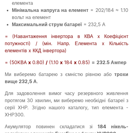
елемента
Мінімальна напруга на елемент
= 202/184 ≈ 1.10
вольт на елемент
Максимальний струм батареї
= 232,5 А
= (Навантаження інвертора в КВА x Коефіцієнт
потужності) / (мін. Напр. Елемента x Кількість
елементів x ККД інвертора)
= (
50KВA
x
0.80)
/
(1.10
x
184
x
0.85)
=
232.5 Ампер
Ми виберемо батарею з ємністю рівною або
трохи
вище 232,5 А
.
Для задоволення вимог часу резервного живлення
протягом 30 хвилин, ми виберемо необхідні батареї з
серії XHP. Згідно нашого каталогу, тип елемента -
XHP300.
Акумулятор повинен складатися зі
184 нікель-