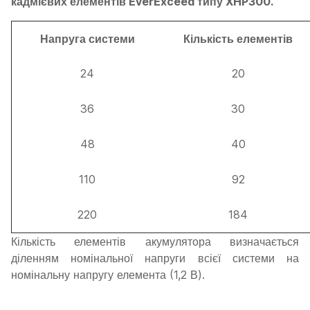
кадмієвих елементів EverExceed типу XHP300.
Напруга системи
Кількість елементів
24
20
36
30
48
40
110
92
220
184
Кількість елементів акумулятора визначається
діленням номінальної напруги всієї системи на
номінальну напругу елемента (1,2 В).