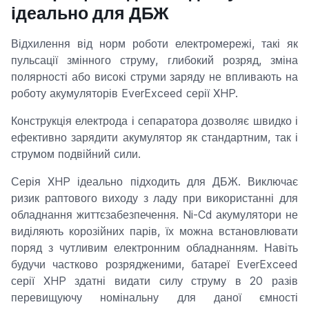
ідеально для ДБЖ
Відхилення від норм роботи електромережі, такі як
пульсації змінного струму, глибокий розряд, зміна
полярності або високі струми заряду не впливають на
роботу акумуляторів EverExceed серії XHP.
Конструкція електрода і сепаратора дозволяє швидко і
ефективно зарядити акумулятор як стандартним, так і
струмом подвійний сили.
Серія XHP ідеально підходить для ДБЖ. Виключає
ризик раптового виходу з ладу при використанні для
обладнання життєзабезпечення. Ni-Cd акумулятори не
виділяють корозійних парів, їх можна встановлювати
поряд з чутливим електронним обладнанням. Навіть
будучи частково розрядженими, батареї EverExceed
серії XHP здатні видати силу струму в 20 разів
перевищуючу номінальну для даної ємності