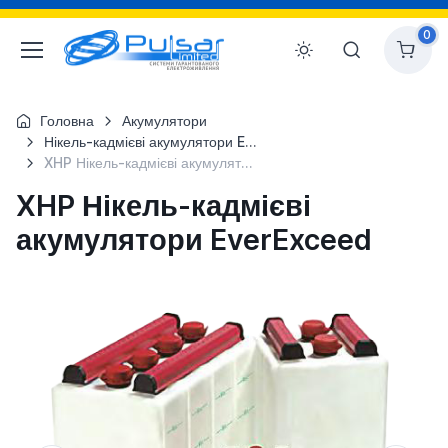
0
Головна
Акумулятори
Нікель-кадмієві акумулятори EverExceed
XHP Нікель-кадмієві акумулятори EverExceed
XHP Нікель-кадмієві
акумулятори EverExceed