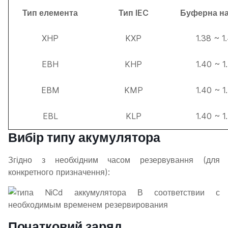
Тип елемента
Тип IEC
Буферна н
XHP
KXP
1.38 ~ 1
EBH
KHP
1.40 ~ 1
EBM
KMP
1.40 ~ 1
EBL
KLP
1.40 ~ 1
Вибір типу акумулятора
Згідно з необхідним часом резервування (для
конкретного призначення):
Початковий заряд