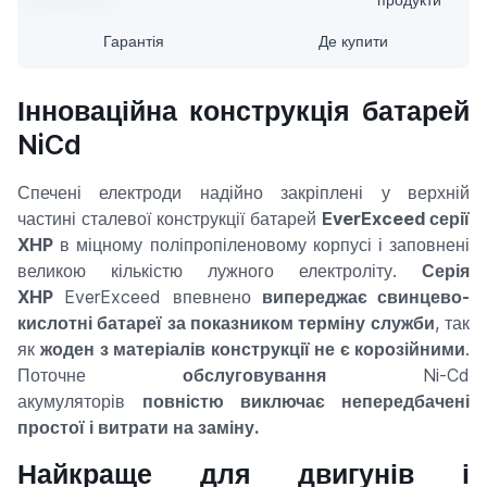
Гарантія
Де купити
Інноваційна конструкція батарей
NiCd
Спечені електроди надійно закріплені у верхній
частині сталевої конструкції батарей
EverExceed серії
XHP
в міцному поліпропіленовому корпусі і заповнені
великою кількістю лужного електроліту.
Серія
XHP
EverExceed впевнено
випереджає свинцево-
кислотні батареї за показником терміну служби
, так
як
жоден з матеріалів конструкції не є корозійними
.
Поточне
обслуговування
Ni-Cd
акумуляторів
повністю виключає непередбачені
простої і витрати на заміну.
Найкраще для двигунів і