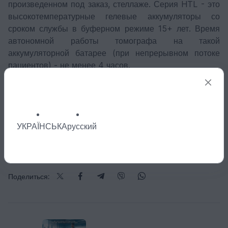
произведенном под заказ, стеллаже. Серия HTL - это
высокотемпературные гелевые аккумуляторы со
сроком службы в буферном режиме 15+ лет. Время
автономной работы томографа на такой
аккумуляторной батарее (при непрерывном потоке
пациентов) - не менее 4 часов.
Пульсар Лимитед - энергия для лучшей жизни!
УКРАЇНСЬКА
русский
121
Поделиться: