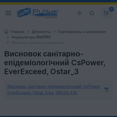
0
Главная
Документы
Сертификаты и заключения
Аккумуляторы NetPRO
Висновок санітарно-епідеміологічний CsPower, EverExceed, Ostar_3
Висновок санітарно-
епідеміологічний CsPower,
EverExceed, Ostar_3
Висновок санітарно-епідеміологічний CsPower,
EverExceed, Ostar_3.jpg
199.65 KiB