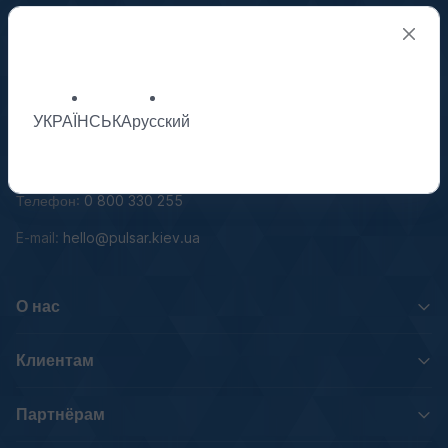
Pulsar Limited
Техподдержка
УКРАЇНСЬКА
русский
Адрес: 02160, г.Киев, ул.Березнева, 10
Телефон:
0 800 330 255
E-mail:
hello@pulsar.kiev.ua
О нас
Клиентам
Партнёрам