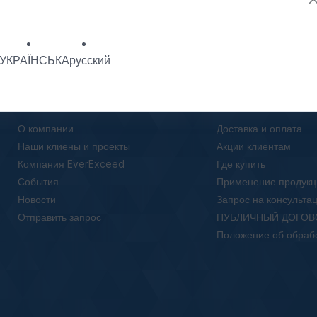
УКРАЇНСЬКА
русский
О нас
Клиентам
О компании
Доставка и оплата
Наши клиены и проекты
Акции клиентам
Компания EverExceed
Где купить
События
Применение продукц
Новости
Запрос на консульта
Отправить запрос
ПУБЛИЧНЫЙ ДОГОВ