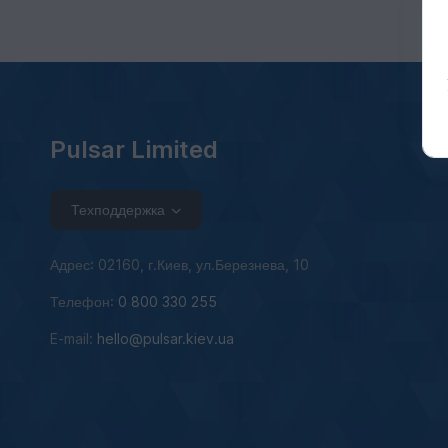
Pulsar Limited
Техподдержка
Адрес: 02160, г.Киев, ул.Березнева, 10
Телефон:
0 800 330 255
E-mail:
hello@pulsar.kiev.ua