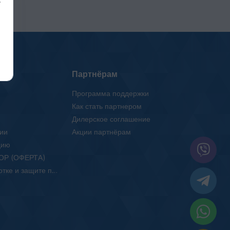
Партнёрам
Программа поддержки
Как стать партнером
Дилерское соглашение
ии
Акции партнёрам
цию
ОР (ОФЕРТА)
Положение об обработке и защите персональных данных