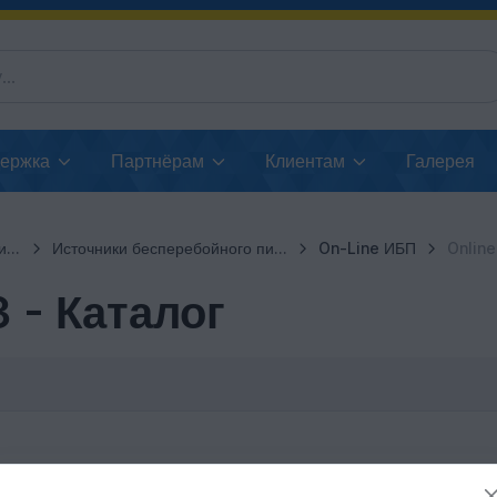
держка
Партнёрам
Клиентам
Галерея
ии
Источники бесперебойного питания (файлы)
On-Line ИБП
Online
3 - Каталог