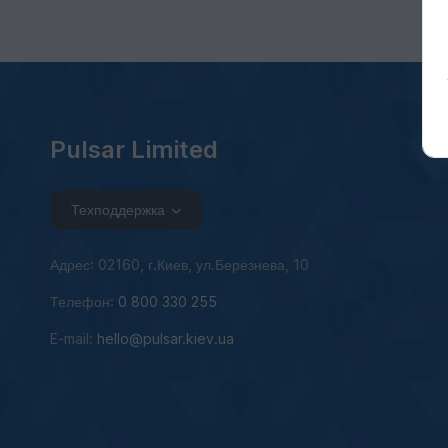
Pulsar Limited
Техподдержка
Адрес: 02160, г.Киев, ул.Березнева, 10
Телефон:
0 800 330 255
E-mail:
hello@pulsar.kiev.ua