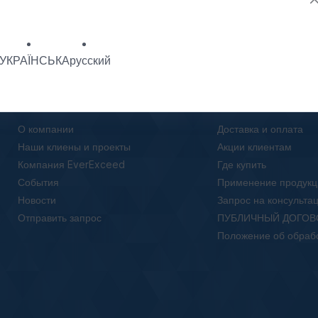
УКРАЇНСЬКА
русский
О нас
Клиентам
О компании
Доставка и оплата
Наши клиены и проекты
Акции клиентам
Компания EverExceed
Где купить
События
Применение продукц
Новости
Запрос на консульта
Отправить запрос
ПУБЛИЧНЫЙ ДОГОВ