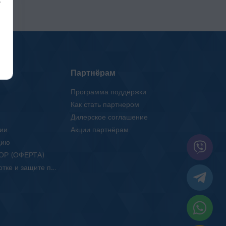
Партнёрам
Программа поддержки
Как стать партнером
Дилерское соглашение
ии
Акции партнёрам
цию
ОР (ОФЕРТА)
Положение об обработке и защите персональных данных