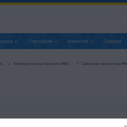
держка
Партнёрам
Клиентам
Галерея
ии
Аккумуляторные батареи NetPRO
Свинцово-кислотные N