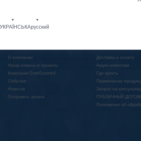
УКРАЇНСЬКА
русский
О нас
Клиентам
О компании
Доставка и оплата
Наши клиены и проекты
Акции клиентам
Компания EverExceed
Где купить
События
Применение продукц
Новости
Запрос на консульта
Отправить запрос
ПУБЛИЧНЫЙ ДОГОВ