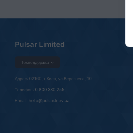
Pulsar Limited
Техподдержка
Адрес: 02160, г.Киев, ул.Березнева, 10
Телефон:
0 800 330 255
E-mail:
hello@pulsar.kiev.ua