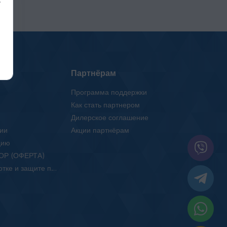
Партнёрам
Программа поддержки
Как стать партнером
Дилерское соглашение
ии
Акции партнёрам
цию
ОР (ОФЕРТА)
Положение об обработке и защите персональных данных