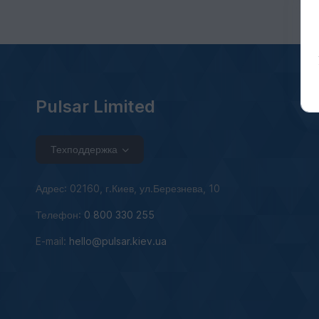
Pulsar Limited
Техподдержка
Адрес: 02160, г.Киев, ул.Березнева, 10
Телефон:
0 800 330 255
E-mail:
hello@pulsar.kiev.ua