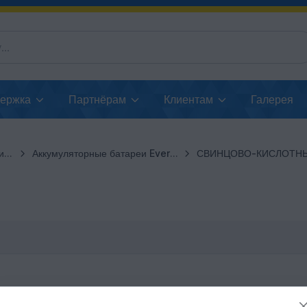
держка
Партнёрам
Клиентам
Галерея
ии
Аккумуляторные батареи EverExceed
СВИНЦОВО-КИСЛОТН