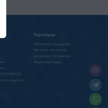
Партнёрам
Программа поддержки
Как стать партнером
Дилерское соглашение
ии
Акции партнёрам
цию
ОР (ОФЕРТА)
Положение об обработке и защите персональных данных