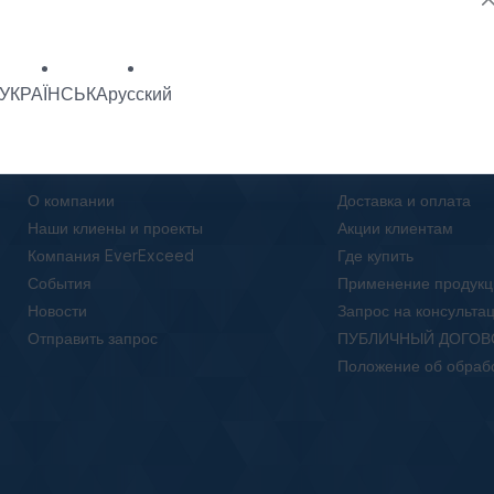
УКРАЇНСЬКА
русский
О нас
Клиентам
О компании
Доставка и оплата
Наши клиены и проекты
Акции клиентам
Компания EverExceed
Где купить
События
Применение продукц
Новости
Запрос на консульта
Отправить запрос
ПУБЛИЧНЫЙ ДОГОВ