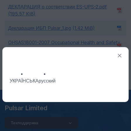
ДЕКЛАРАЦИЯ о соответствии ES-UPS-2.pdf
(195.57 KiB)
Декларация ИБП Pulsar_1.jpg
(1.42 MiB)
OHSAS18001-2007 Occupational Health and Safety
Management System.pdf
(379.2 KiB)
Декларация ИБП Pulsar_2.jpg
(357.3 KiB)
УКРАЇНСЬКА
русский
Pulsar Limited
Техподдержка