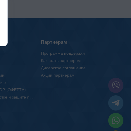
Партнёрам
Программа поддержки
Как стать партнером
Дилерское соглашение
ии
Акции партнёрам
цию
ОР (ОФЕРТА)
Положение об обработке и защите персональных данных