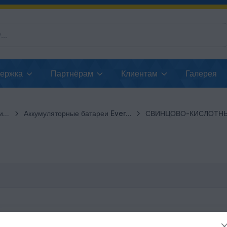
держка
Партнёрам
Клиентам
Галерея
ии
Аккумуляторные батареи EverExceed
СВИНЦОВО-КИСЛОТН