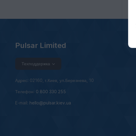
Pulsar Limited
Техподдержка
Адрес: 02160, г.Киев, ул.Березнева, 10
Телефон:
0 800 330 255
E-mail:
hello@pulsar.kiev.ua