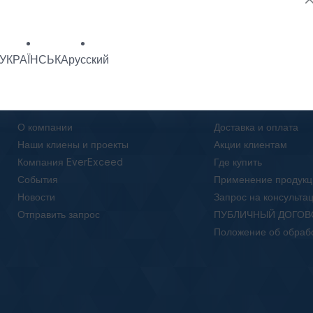
УКРАЇНСЬКА
русский
О нас
Клиентам
О компании
Доставка и оплата
Наши клиены и проекты
Акции клиентам
Компания EverExceed
Где купить
События
Применение продукц
Новости
Запрос на консульта
Отправить запрос
ПУБЛИЧНЫЙ ДОГОВ