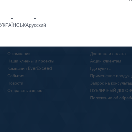
УКРАЇНСЬКА
русский
О нас
Клиентам
О компании
Доставка и оплата
Наши клиены и проекты
Акции клиентам
Компания EverExceed
Где купить
События
Применение продукц
Новости
Запрос на консульта
Отправить запрос
ПУБЛИЧНЫЙ ДОГОВ