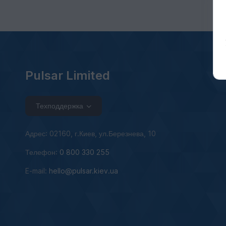
Pulsar Limited
Техподдержка
Адрес: 02160, г.Киев, ул.Березнева, 10
Телефон:
0 800 330 255
E-mail:
hello@pulsar.kiev.ua