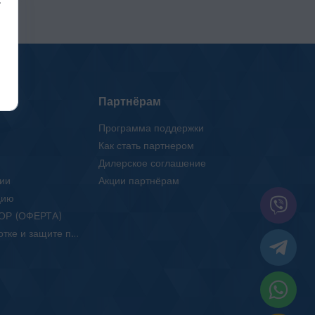
Партнёрам
Программа поддержки
Как стать партнером
Дилерское соглашение
ии
Акции партнёрам
цию
ОР (ОФЕРТА)
Положение об обработке и защите персональных данных