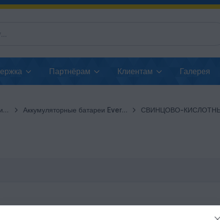
держка
Партнёрам
Клиентам
Галерея
ии
Аккумуляторные батареи EverExceed
СВИНЦОВО-КИСЛОТН