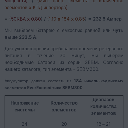
мощности)
/
(Мин. напр. элемента
x
Количество
элементов x КПД инвертора)
= (
50KВA
x
0.80
)
/
(
1.10
x
184
x
0.85
)
=
232.5 Ампер
Мы выберем батарею с емкостью равной или
чуть
выше 232,5 А
.
Для удовлетворения требованию времени резервного
питания в течение 30 минут, мы выберем
необходимые батареи из серии SEBM. Согласно
нашего каталога, тип элемента - SEBM300.
Аккумулятор должен состоять из
184 никель-кадмиевых
элементов EverExceed типа SEBM300
.
Диапазон
Напряжение
Количество
количества
системы
элементов
элементов
24
20
18～21