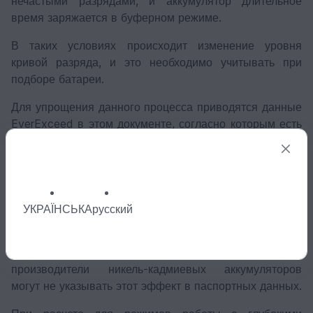
нечастыми разрядами, и аккумулятор длительное
время заряжается в буферном режиме.
В таких условиях происходит изменение уровня
кривой разряда, и это необходимо учитывать при
подборе батареи.
Для упрощения данного процесса приводятся данные
EverExceed в этом документе, согласно которым есть
информация как о полном заряде согласно IEC
60623, так и данные о полном заряде после
продолжительного буферного заряда, которые могут
использоваться непосредственно в расчетах при
подборе батарей.
УКРАЇНСЬКА
русский
Это свойственно всем никель-кадмиевыми
батареями, в то же время некоторые другие
производители никель-кадмиевых аккумуляторов
могут не указывать этот эффект в паспортных данных.