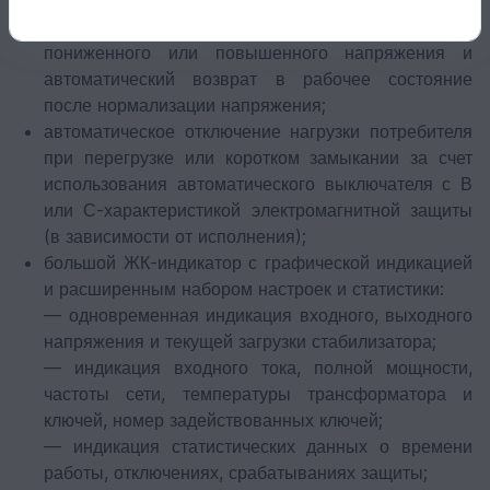
автоматическое отключение нагрузки потребителя
при появлении на входе стабилизатора опасного
пониженного или повышенного напряжения и
автоматический возврат в рабочее состояние
после нормализации напряжения;
автоматическое отключение нагрузки потребителя
при перегрузке или коротком замыкании за счет
использования автоматического выключателя с В
или С-характеристикой электромагнитной защиты
(в зависимости от исполнения);
большой ЖК-индикатор с графической индикацией
и расширенным набором настроек и статистики:
— одновременная индикация входного, выходного
напряжения и текущей загрузки стабилизатора;
— индикация входного тока, полной мощности,
частоты сети, температуры трансформатора и
ключей, номер задействованных ключей;
— индикация статистических данных о времени
работы, отключениях, срабатываниях защиты;