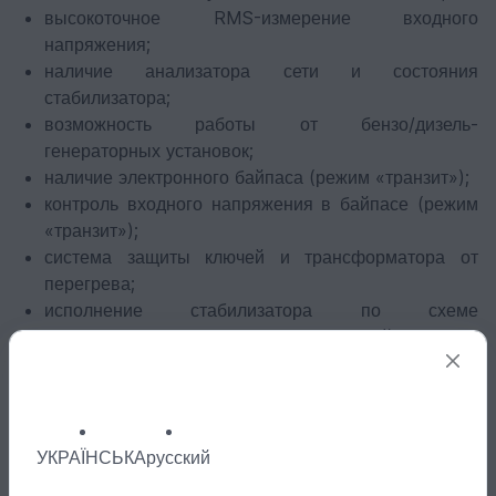
высокоточное RMS-измерение входного
напряжения;
наличие анализатора сети и состояния
стабилизатора;
возможность работы от бензо/дизель-
генераторных установок;
наличие электронного байпаса (режим «транзит»);
контроль входного напряжения в байпасе (режим
«транзит»);
система защиты ключей и трансформатора от
перегрева;
исполнение стабилизатора по схеме
автотрансформатора без гальванической развязки;
наличие входного и выходного дросселя для
подавления высокочастотных помех от питающей
сети;
наличие входных и выходных варисторов для
УКРАЇНСЬКА
русский
защиты от импульсных помех;