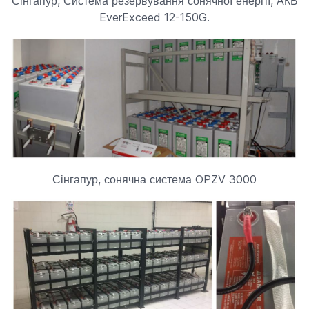
Сінгапур, Система резервування сонячної енергії, АКБ
EverExceed 12-150G.
Сінгапур, сонячна система OPZV 3000