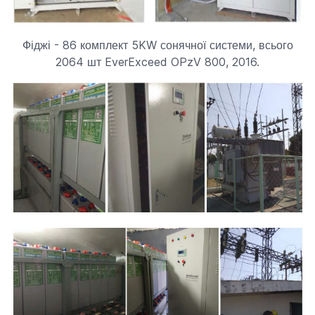
Фіджі - 86 комплект 5KW сонячної системи, всього
2064 шт EverExceed OPzV 800, 2016.