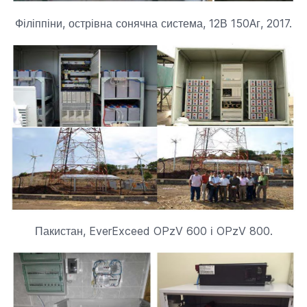
Філіппіни, острівна сонячна система, 12В 150Aг, 2017.
Пакистан, EverExceed OPzV 600 і OPzV 800.