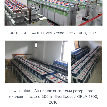
Філіппіни – 240шт EverExceed OPzV 1000, 2015.
Філіппіни – 3я поставка системи резервного
живлення, всього 360шт EverExceed OPzV 1200,
2016.