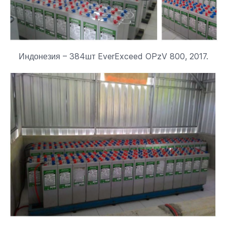
Индонезия – 384шт EverExceed OPzV 800, 2017.