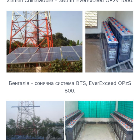
Xiamen ChinaMobile – 384шт EverExceed OPzV 1000.
Бенгалія - сонячна система BTS, EverExceed OPzS
800.