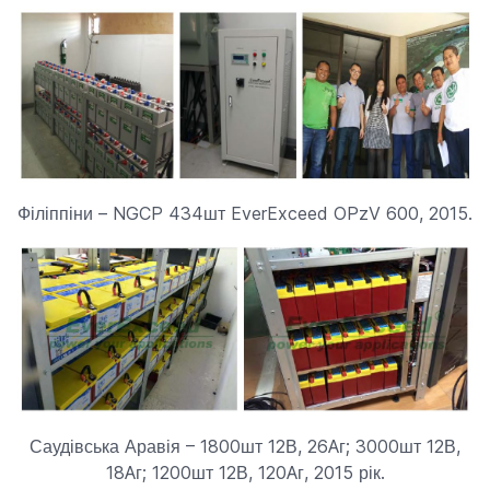
Філіппіни – NGCP 434шт EverExceed OPzV 600, 2015.
Саудівська Аравія – 1800шт 12В, 26Aг; 3000шт 12В,
18Aг; 1200шт 12В, 120Aг, 2015 рік.