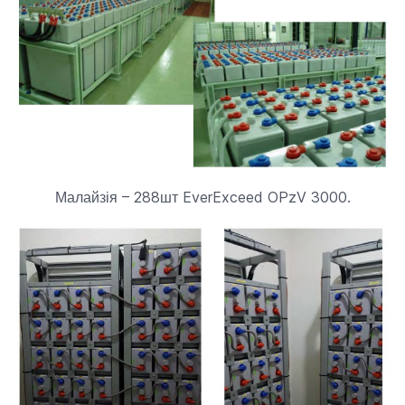
Малайзія – 288шт EverExceed OPzV 3000.