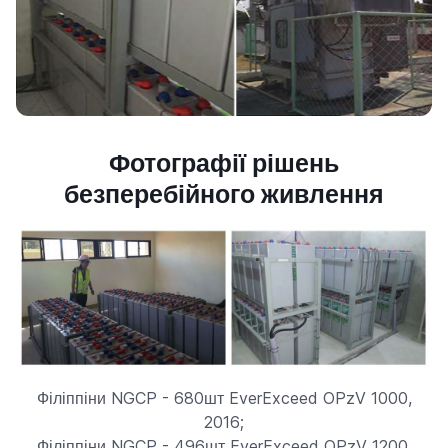
Фотографії рішень
безперебійного живлення
Філіппіни NGCP - 680шт EverExceed OPzV 1000,
2016;
Філіппіни NGCP - 496шт EverExceed OPzV 1200,