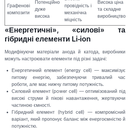
Потенційно
Висока ціна
Графенові
провідність і
дуже
та складне
композити
механічна
висока
виробництво
міцність
«Енергетичні», «силові» та
гібридні елементи Li‑ion
Модифікуючи матеріали анода й катода, виробники
можуть настроювати елементи під різні задачі:
Енергетичний елемент (energy cell) — максимізує
питому енергію, забезпечуючи тривалий час
роботи, але має нижчу питому потужність.
Силовий елемент (power cell) — оптимізований під
високі струми й пікові навантаження, жертвуючи
частиною ємності.
Гібридний елемент (hybrid cell) — компромісний
варіант, який пропонує баланс між енергоємністю й
потужністю.