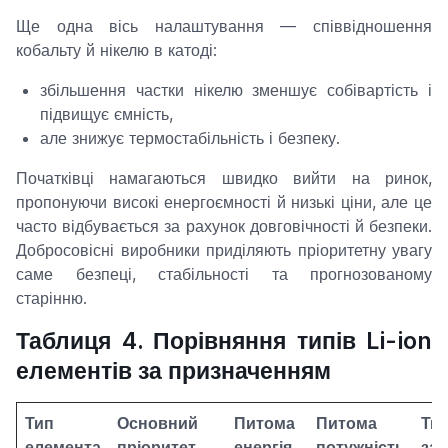
Ще одна вісь налаштування — співвідношення
кобальту й нікелю в катоді:
збільшення частки нікелю зменшує собівартість і
підвищує ємність,
але знижує термостабільність і безпеку.
Початківці намагаються швидко вийти на ринок,
пропонуючи високі енергоємності й низькі ціни, але це
часто відбувається за рахунок довговічності й безпеки.
Добросовісні виробники приділяють пріоритетну увагу
саме безпеці, стабільності та прогнозованому
старінню.
Таблиця 4. Порівняння типів Li-ion
елементів за призначенням
Тип
Основний
Питома
Питома
Тип
елемента
пріоритет
енергія
потужність
за