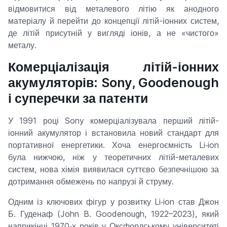
відмовитися від металевого літію як анодного
матеріалу й перейти до концепції літій-іонних систем,
де літій присутній у вигляді іонів, а не «чистого»
металу.
Комерціалізація літій-іонних
акумуляторів: Sony, Goodenough
і суперечки за патенти
У 1991 році Sony комерціалізувала перший літій-
іонний акумулятор і встановила новий стандарт для
портативної енергетики. Хоча енергоємність Li‑ion
була нижчою, ніж у теоретичних літій-металевих
систем, нова хімія виявилася суттєво безпечнішою за
дотримання обмежень по напрузі й струму.
Одним із ключових фігур у розвитку Li‑ion став Джон
Б. Гуденаф (John B. Goodenough, 1922–2023), який
наприкінці 1970‑х років у Оксфордському університеті