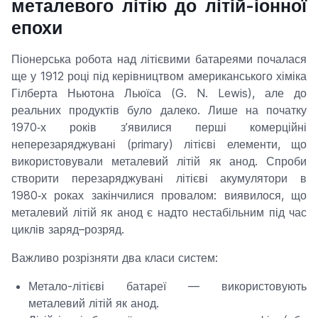
металевого літію до літій-іонної
епохи
Піонерська робота над літієвими батареями почалася
ще у 1912 році під керівництвом американського хіміка
Гілберта Ньютона Льюїса (G. N. Lewis), але до
реальних продуктів було далеко. Лише на початку
1970‑х років з’явилися перші комерційні
неперезаряджувані (primary) літієві елементи, що
використовували металевий літій як анод. Спроби
створити перезаряджувані літієві акумулятори в
1980‑х роках закінчилися провалом: виявилося, що
металевий літій як анод є надто нестабільним під час
циклів заряд–розряд.
Важливо розрізняти два класи систем:
Метало-літієві батареї — використовують
металевий літій як анод.