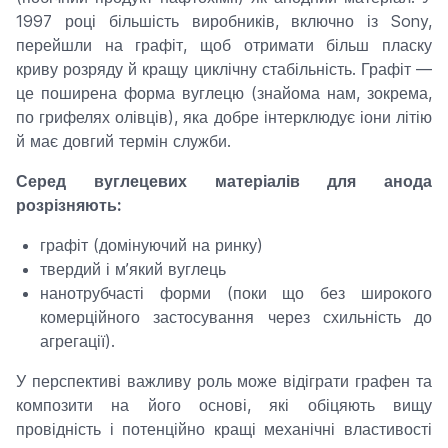
1997 році більшість виробників, включно із Sony,
перейшли на графіт, щоб отримати більш пласку
криву розряду й кращу циклічну стабільність. Графіт —
це поширена форма вуглецю (знайома нам, зокрема,
по грифелях олівців), яка добре інтерклюдує іони літію
й має довгий термін служби.
Серед вуглецевих матеріалів для анода
розрізняють:
графіт (домінуючий на ринку)
твердий і м’який вуглець
нанотрубчасті форми (поки що без широкого
комерційного застосування через схильність до
агрегації).
У перспективі важливу роль може відіграти графен та
композити на його основі, які обіцяють вищу
провідність і потенційно кращі механічні властивості