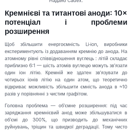
Надано Cadex.
Кремнієві та титантові аноди: 10×
потенціал і проблеми
розширення
Щоб збільшити енергоємність Li‑ion, виробники
експериментують із додаванням кремнію до анода. На
атомному рівні співвідношення вуглець : літій складає
приблизно 6:1 — шість атомів вуглецю можуть зв’язати
один іон літію. Кремній же здатен зв’язувати до
чотирьох іонів літію на один атом, що теоретично
відкриває можливість збільшити ємність анода в ≈10
разів у порівнянні з чистим графітом.
Головна проблема — об’ємне розширення: під час
заряджання кремнієвий анод може збільшуватися в
об’ємі до 300%, що призводить до механічних
руйнувань, тріщин та швидкої деградації. Тому чисто