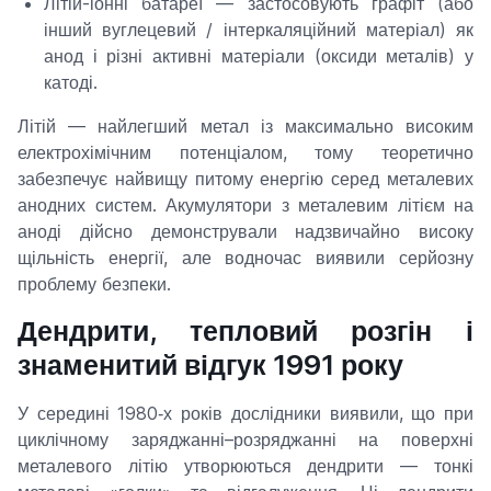
Літій-іонні батареї — застосовують графіт (або
інший вуглецевий / інтеркаляційний матеріал) як
анод і різні активні матеріали (оксиди металів) у
катоді.
Літій — найлегший метал із максимально високим
електрохімічним потенціалом, тому теоретично
забезпечує найвищу питому енергію серед металевих
анодних систем. Акумулятори з металевим літієм на
аноді дійсно демонстрували надзвичайно високу
щільність енергії, але водночас виявили серйозну
проблему безпеки.
Дендрити, тепловий розгін і
знаменитий відгук 1991 року
У середині 1980‑х років дослідники виявили, що при
циклічному заряджанні–розряджанні на поверхні
металевого літію утворюються дендрити — тонкі