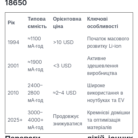
18650
Типова
Орієнтовна
Ключові
Рік
ємність
ціна
особливості
≈1100
Початок масового
1994
>10 USD
мА·год
розвитку Li-ion
Активне
≈1900
2001
<3 USD
здешевлення
мА·год
виробництва
2400–
Широке
2010
2800
≈2–4 USD
використання в
мА·год
ноутбуках та EV
3000–
Кремнієві домішки
Продовжує
2025+
4000+
та оптимізація
знижуватися
мА·год
матеріалів