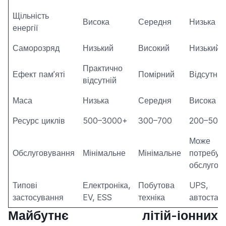
Щільність
Висока
Середня
Низька
енергії
Саморозряд
Низький
Високий
Низький
Практично
Ефект пам’яті
Помірний
Відсутній
відсутній
Маса
Низька
Середня
Висока
Ресурс циклів
500–3000+
300–700
200–500
Може
Обслуговування
Мінімальне
Мінімальне
потребув
обслугов
Типові
Електроніка,
Побутова
UPS,
застосування
EV, ESS
техніка
автостар
Майбутнє літій-іонних