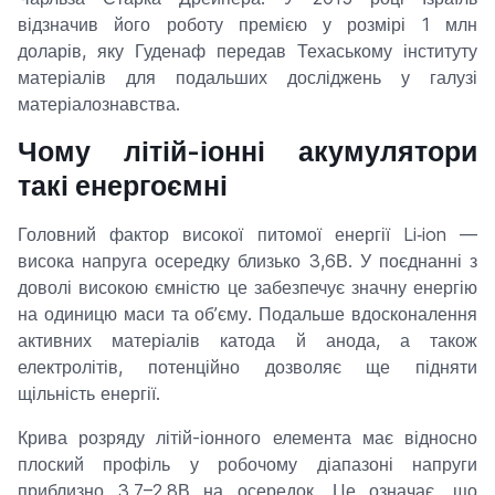
відзначив його роботу премією у розмірі 1 млн
доларів, яку Гуденаф передав Техаському інституту
матеріалів для подальших досліджень у галузі
матеріалознавства.
Чому літій-іонні акумулятори
такі енергоємні
Головний фактор високої питомої енергії Li‑ion —
висока напруга осередку близько 3,6В. У поєднанні з
доволі високою ємністю це забезпечує значну енергію
на одиницю маси та об’єму. Подальше вдосконалення
активних матеріалів катода й анода, а також
електролітів, потенційно дозволяє ще підняти
щільність енергії.
Крива розряду літій-іонного елемента має відносно
плоский профіль у робочому діапазоні напруги
приблизно 3,7–2,8В на осередок. Це означає, що