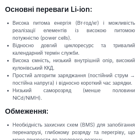
Основні переваги Li‑ion:
Висока питома енергія (Вт·год/кг) і можливість
реалізації елементів із високою питомою
потужністю (power cells).
Відносно довгий циклоресурс та тривалий
календарний термін служби.
Висока ємність, низький внутрішній опір, високий
кулонівський ККД.
Простий алгоритм заряджання (постійний струм →
постійна напруга) і відносно короткий час зарядки.
Низький саморозряд (менше половини
NiCd/NiMH).
Обмеження:
Необхідність захисних схем (BMS) для запобігання
перенапрузі, глибокому розряду та перегріву, що
може призвести до теплового розгону.