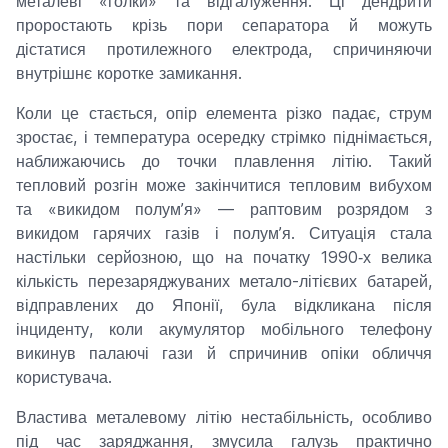
металеві «голки» та відгалуження. Ці дендрити
проростають крізь пори сепаратора й можуть
дістатися протилежного електрода, спричиняючи
внутрішнє коротке замикання.
Коли це стається, опір елемента різко падає, струм
зростає, і температура осередку стрімко піднімається,
наближаючись до точки плавлення літію. Такий
тепловий розгін може закінчитися тепловим вибухом
та «викидом полум’я» — раптовим розрядом з
викидом гарячих газів і полум’я. Ситуація стала
настільки серйозною, що на початку 1990‑х велика
кількість перезаряджуваних метало-літієвих батарей,
відправлених до Японії, була відкликана після
інциденту, коли акумулятор мобільного телефону
викинув палаючі гази й спричинив опіки обличчя
користувача.
Властива металевому літію нестабільність, особливо
під час заряджання, змусила галузь практично