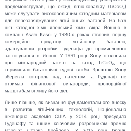
продемонстрував, що оксид літію‑кобальту (LiCoO₂)
може слугувати високовольтним катодним матеріалом
для перезаряджуваних літій‑іонних батарей. На базі
цієї катодної хімії японський хімік Акіра Йошіно в
компанії Asahi Kasei у 1980‑х роках створив першу
комерційно придатну літій‑іонну батарею,
адаптувавши розробки Гуденафа до промислового
застосування в Японії. У 1991 році Sony оголосила
про міжнародний патент на катод LiCoO₂, що
спричинило багаторічні судові тяжби. Зрештою Sony
зберегла контроль над патентом, а Гуденаф не
отримав фінансової винагороди, пропорційної
масштабам впливу його ідеї.
Лише пізніше, як визнання фундаментального внеску
в розвиток літій-іонних технологій, Національна
інженерна академія США у 2014 році присудила
Гуденафу та іншим ключовим розробникам премію
Чарльза Старка Дрейпера. У 2015 році Ізраїль