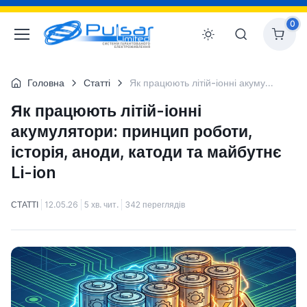
0
Головна
Статті
Як працюють літій-іонні акумулятори: принцип роботи, історія, аноди, катоди та майбутнє Li-ion
Як працюють літій-іонні
акумулятори: принцип роботи,
історія, аноди, катоди та майбутнє
Li-ion
СТАТТІ
12.05.26
5 хв. чит.
342 переглядів