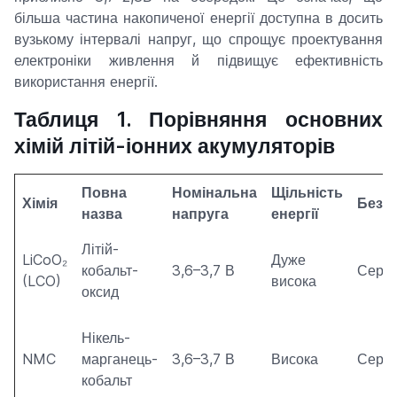
більша частина накопиченої енергії доступна в досить
вузькому інтервалі напруг, що спрощує проектування
електроніки живлення й підвищує ефективність
використання енергії.
Таблиця 1. Порівняння основних
хімій літій-іонних акумуляторів
Повна
Номінальна
Щільність
Хімія
Безп
назва
напруга
енергії
Літій-
LiCoO₂
Дуже
кобальт-
3,6–3,7 В
Сере
(LCO)
висока
оксид
Нікель-
NMC
марганець-
3,6–3,7 В
Висока
Сере
кобальт