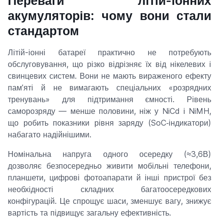
Переваги літій-іонних
акумуляторів: чому вони стали
стандартом
Літій-іонні батареї практично не потребують
обслуговування, що різко відрізняє їх від нікелевих і
свинцевих систем. Вони не мають вираженого ефекту
пам’яті й не вимагають спеціальних «розрядних
тренувань» для підтримання ємності. Рівень
саморозряду — менше половини, ніж у NiCd і NiMH,
що робить показники рівня заряду (SoC‑індикатори)
набагато надійнішими.
Номінальна напруга одного осередку (≈3,6В)
дозволяє безпосередньо живити мобільні телефони,
планшети, цифрові фотоапарати й інші пристрої без
необхідності складних багатоосередкових
конфігурацій. Це спрощує шаси, зменшує вагу, знижує
вартість та підвищує загальну ефективність.