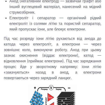
Анод (негативний електрод) — зазвичай графіт або
інший вуглецевий матеріал, нанесений на мідний
струмозбірник.
Електроліт і сепаратор — органічний рідкий
електроліт із солями літію та пористий сепаратор,
який пропускає іони, але блокує електрони.
Під час розряду іони літію рухаються від анода до
катода через електроліт, а електрони — через
зовнішнє коло, виконуючи роботу. Анод при цьому
зазнає окиснення (віддає електрони), катод —
відновлення (приймає електрони). Під час заряджання
процес йде у зворотному напрямку: іони літію
«закачуються» назад в анод, а електрони
повертаються через зарядний ланцюг.