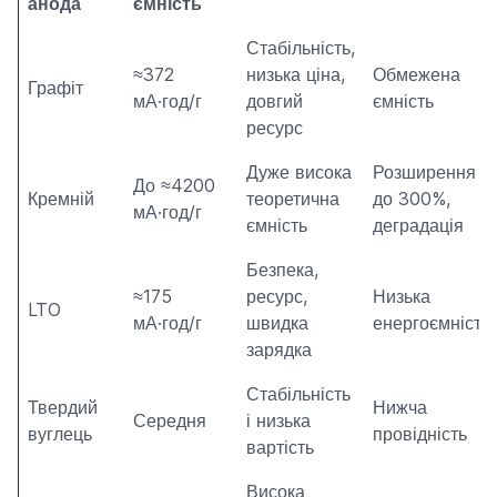
анода
ємність
Стабільність,
≈372
низька ціна,
Обмежена
Графіт
мА·год/г
довгий
ємність
ресурс
Дуже висока
Розширення
До ≈4200
Кремній
теоретична
до 300%,
мА·год/г
ємність
деградація
Безпека,
≈175
ресурс,
Низька
LTO
мА·год/г
швидка
енергоємність
зарядка
Стабільність
Твердий
Нижча
Середня
і низька
вуглець
провідність
вартість
Висока