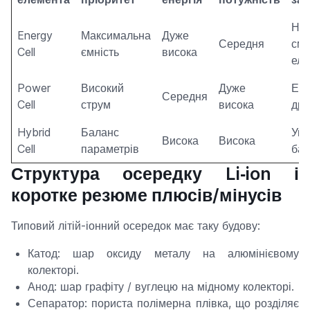
Ноу
Energy
Максимальна
Дуже
Середня
сма
Cell
ємність
висока
еле
Power
Високий
Дуже
Еле
Середня
Cell
струм
висока
дро
Hybrid
Баланс
Уні
Висока
Висока
Cell
параметрів
бат
Структура осередку Li‑ion і
коротке резюме плюсів/мінусів
Типовий літій-іонний осередок має таку будову:
Катод: шар оксиду металу на алюмінієвому
колекторі.
Анод: шар графіту / вуглецю на мідному колекторі.
Сепаратор: пориста полімерна плівка, що розділяє