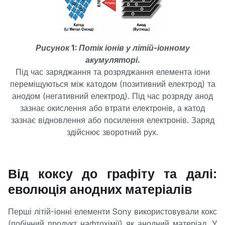
Рисунок 1: Потік іонів у літій-іонному
акумуляторі.
Під час заряджання та розряджання елемента іони
переміщуються між катодом (позитивний електрод) та
анодом (негативний електрод). Під час розряду анод
зазнає окислення або втрати електронів, а катод
зазнає відновлення або посилення електронів. Заряд
здійснює зворотний рух.
Від коксу до графіту та далі:
еволюція анодних матеріалів
Перші літій-іонні елементи Sony використовували кокс
(побічний продукт нафтохімії) як анодний матеріал. У