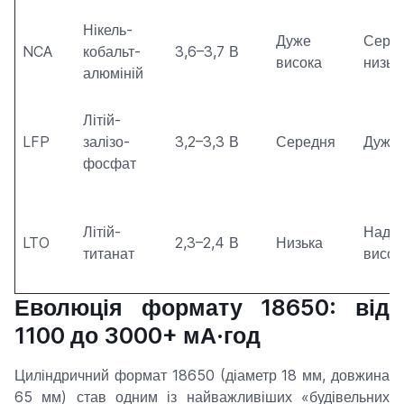
Нікель-
Дуже
Сере
NCA
кобальт-
3,6–3,7 В
висока
низьк
алюміній
Літій-
LFP
залізо-
3,2–3,3 В
Середня
Дуже 
фосфат
Літій-
Надзв
LTO
2,3–2,4 В
Низька
титанат
висок
Еволюція формату 18650: від
1100 до 3000+ мА·год
Циліндричний формат 18650 (діаметр 18 мм, довжина
65 мм) став одним із найважливіших «будівельних