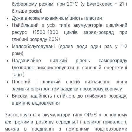
о
буферному режимі при 20
С (у EverExceed - 21 і
більше років!)
Дуже висока механічна міцність пластин
Найбільший з усіх типів акумуляторів циклічний
ресурс (1500-1800 циклів заряд-розряд при
глибині розряду 80%)
Малообслуговувані (долив води один раз у 1-2
роки)
Надзвичайно низький рівень саморозряду
(дозволяє використовувати в сонячній енергетиці
та ін.)
Простий і швидкий спосіб визначення рівня
заливки електролітом завдяки прозорому корпусу
Висока надійність і стійкість до глибокого розряду,
відмінне відновлення
Застосовуються акумулятори типу OPzS в основному
для режимів розряду середньої і великої тривалості,
можна в поєднанні з помірними поштовховими