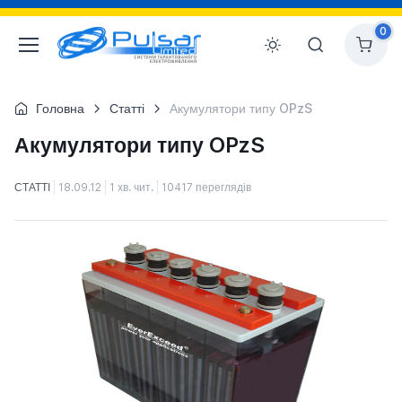
0
Головна
Статті
Акумулятори типу OPzS
Акумулятори типу OPzS
СТАТТІ
18.09.12
1 хв. чит.
10417 переглядів