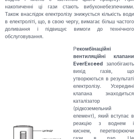
накопиченні ці гази стають вибухонебезпечними.
Також внаслідок електролізу знижується кількість води
в електроліті, що, в свою чергу, вимагає більш частого
доливання і підвищує вимоги до технічного
обслуговування.
Р
екомбінаційні
вентиляційні клапани
EverExceed
запобігають
вихід газів, що
утворюються в результаті
електролізу. Усередині
клапана знаходиться
каталізатор
(рідкоземельний
елемент), який вступає в
реакцію з воднем і
киснем, перетворюючи
гази в пар. Це