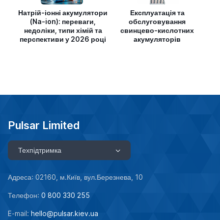
Натрій-іонні акумулятори
Експлуатація та
(Na-ion): переваги,
обслуговування
недоліки, типи хімій та
свинцево-кислотних
перспективи у 2026 році
акумуляторів
Pulsar Limited
Техпідтримка
Адреса: 02160, м.Київ, вул.Березнева, 10
Телефон:
0 800 330 255
E-mail:
hello@pulsar.kiev.ua