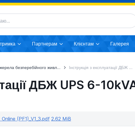
дтримка
Партнерам
Клієнтам
Галерея
жерела безперебійного живлення
Інструкція з експлуатації ДБЖ UPS 6-10kVA_11 True Online (PF1)_V1_3
атації ДБЖ UPS 6-10kVA
 Online (PF1)_V1_3.pdf
2.62 MiB