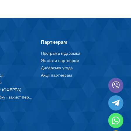
Партнерам
Програма підтримки
Як стати партнером
Дилерська угода
ії
Акції партнерам
ю
 (ОФЕРТА)
Положення про обробку і захист персональних даних