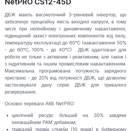
NetPRO CS12-45D
Aging, що дозволяє провести повне
самотестування ДБЖ без реального
ДБЖ мають високоточний 3-рівневий інвертор, що
навантаження.
забезпечує прецизійну якість вихідної напруги, в тому
числі при нелінійному і динамічному навантаженні,
підвищений захист електронних компонентів від пилу,
температуру експлуатації до 60°C (навантаження 50%
- до 60°C, 100% - до 40°C) . ДБЖ адаптовані для
роботи не тільки з активним і реактивним, але також і
з індуктивним та іншим промисловим навантаженням.
Максимальна програмована потужність зарядного
пристрою - до 20% від потужності ДБЖ, що дозволяє
застосовувати дану серію ДБЖ для тривалого
резервування.
Основні переваги АКБ NetPRO:
циклічний ресурс більший на 30% завдяки
інноваційним PAM добавкам;
тривалий термін служби (10 років) в буферному