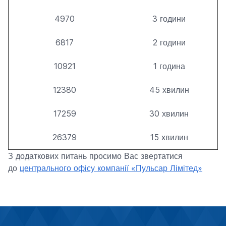
4970
3 години
6817
2 години
10921
1 година
12380
45 хвилин
17259
30 хвилин
26379
15 хвилин
З додаткових питань просимо Вас звертатися
до
центрального офісу компанії «Пульсар Лімітед»