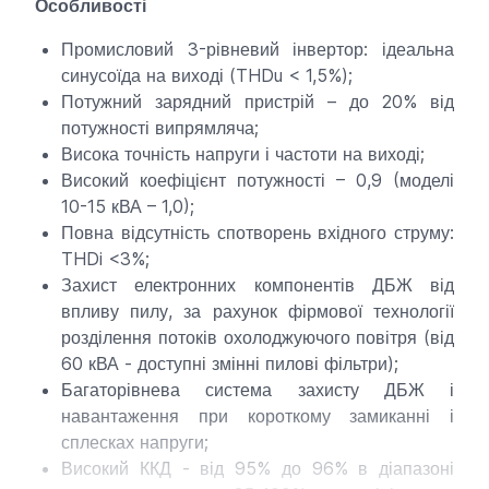
Особливості
Промисловий 3-рівневий інвертор: ідеальна
синусоїда на виході (THDu < 1,5%);
Потужний зарядний пристрій – до 20% від
потужності випрямляча;
Висока точність напруги і частоти на виході;
Високий коефіцієнт потужності – 0,9 (моделі
10-15 кВА – 1,0);
Повна відсутність спотворень вхідного струму:
THDi <3%;
Захист електронних компонентів ДБЖ від
впливу пилу, за рахунок фірмової технології
розділення потоків охолоджуючого повітря (від
60 кВА - доступні змінні пилові фільтри);
Багаторівнева система захисту ДБЖ і
навантаження при короткому замиканні і
сплесках напруги;
Високий ККД - від 95% до 96% в діапазоні