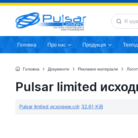
Головна
Про нас
Продукція
Техпі
Головна
Документи
Рекламні матеріали
Логот
Pulsar limited исхо
Pulsar limited исходник.cdr
32.61 KiB