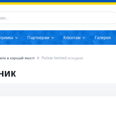
дтримка
Партнерам
Клієнтам
Галерея
ипи в хорошій якості
Pulsar limited исходник
дник