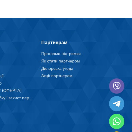
Партнерам
Програма підтримки
Як стати партнером
Дилерська угода
ії
Акції партнерам
ю
 (ОФЕРТА)
Положення про обробку і захист персональних даних