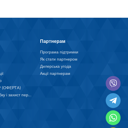
Партнерам
Програма підтримки
Як стати партнером
Дилерська угода
ії
Акції партнерам
ю
 (ОФЕРТА)
Положення про обробку і захист персональних даних