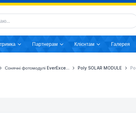
дтримка
Партнерам
Клієнтам
Галерея
Сонячні фотомодулі EverExceed
Poly SOLAR MODULE
Po