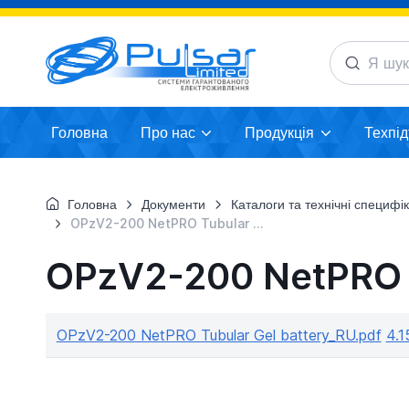
Головна
Про нас
Продукція
Техпі
Головна
Документи
Каталоги та технічні специфікаці
OPzV2-200 NetPRO Tubular Gel battery_RU
OPzV2-200 NetPRO T
OPzV2-200 NetPRO Tubular Gel battery_RU.pdf
4.1