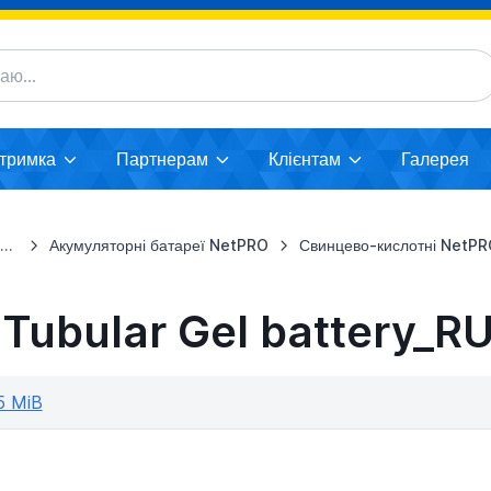
дтримка
Партнерам
Клієнтам
Галерея
ї
Акумуляторні батареї NetPRO
Свинцево-кислотні NetP
ubular Gel battery_R
5 MiB