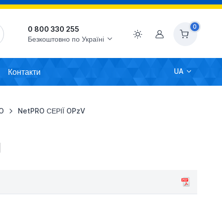
0
0 800 330 255
Акаунт
Безкоштовно по Україні
Контакти
UA
RO
NetPRO СЕРІЇ OPzV
U