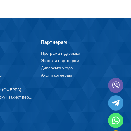
Партнерам
Програма підтримки
Як стати партнером
Дилерська угода
ії
Акції партнерам
ю
 (ОФЕРТА)
Положення про обробку і захист персональних даних