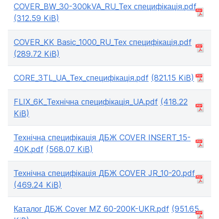
COVER_BW_30-300kVA_RU_Тех специфікація.pdf
(312.59 KiB)
COVER_KK Basic_1000_RU_Тех специфікація.pdf
(289.72 KiB)
CORE_3TL_UA_Тех_специфікація.pdf
(821.15 KiB)
FLIX_6K_Технічна специфікація_UA.pdf
(418.22
KiB)
Технічна специфікація ДБЖ COVER INSERT_15-
40K.pdf
(568.07 KiB)
Технічна специфікація ДБЖ COVER JR_10-20.pdf
(469.24 KiB)
Каталог ДБЖ Cover MZ 60-200K-UKR.pdf
(951.65