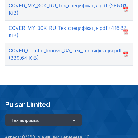
COVER_MY_30K_RU_Тех_специфікація.pdf
(285.91
KiB)
COVER_MY_30K_RU_Тех_специфікація.pdf
(416.87
KiB)
COVER_Combo_Innova_UA_Тех_специфікація.pdf
(339.64 KiB)
Pulsar Limited
Техпідтримка
Адреса: 02160, м.Київ, вул.Березнева, 10