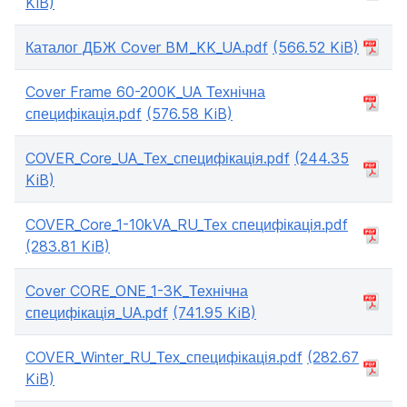
KiB)
Каталог ДБЖ Cover BM_KK_UA.pdf
(566.52 KiB)
Cover Frame 60-200K_UA Технічна
специфікація.pdf
(576.58 KiB)
COVER_Core_UA_Тех_специфікація.pdf
(244.35
KiB)
COVER_Core_1-10kVA_RU_Тех специфікація.pdf
(283.81 KiB)
Cover CORE_ONE_1-3K_Технічна
специфікація_UA.pdf
(741.95 KiB)
COVER_Winter_RU_Тех_специфікація.pdf
(282.67
KiB)