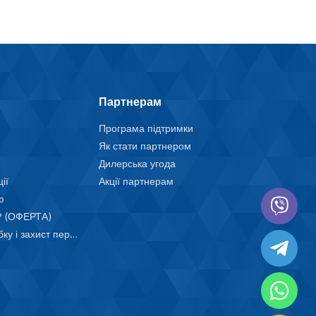
Партнерам
Програма підтримки
Як стати партнером
Дилерська угода
ії
Акції партнерам
ю
 (ОФЕРТА)
Положення про обробку і захист персональних даних