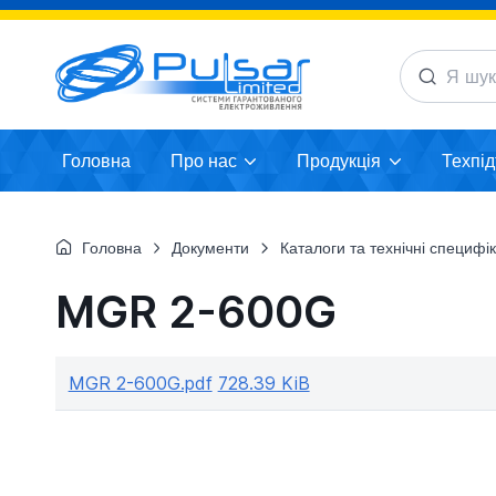
Головна
Про нас
Продукція
Техпі
Головна
Документи
Каталоги та технічні специфікаці
MGR 2-600G
MGR 2-600G.pdf
728.39 KiB