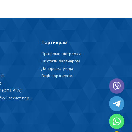
Партнерам
Програма підтримки
Як стати партнером
Дилерська угода
ії
Акції партнерам
ю
 (ОФЕРТА)
Положення про обробку і захист персональних даних