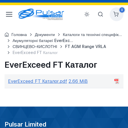
0
Головна
Документи
Каталоги та технічні специфікації
Акумуляторні батареї EverExceed
СВИНЦЕВО-КИСЛОТНІ
FT AGM Range VRLA
EverExceed FT Каталог
EverExceed FT Каталог
EverExceed FT Каталог.pdf
2.66 MiB
Pulsar Limited