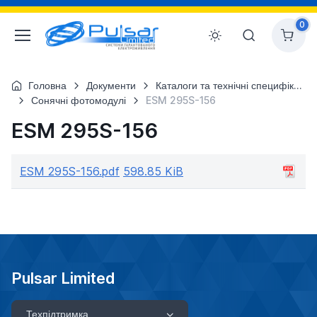
0
Головна
Документи
Каталоги та технічні специфікації
Сонячні фотомодулі
ESM 295S-156
ESM 295S-156
ESM 295S-156.pdf
598.85 KiB
Pulsar Limited
Техпідтримка