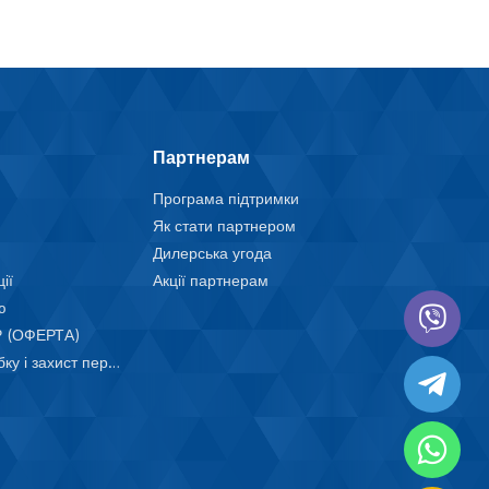
Партнерам
Програма підтримки
Як стати партнером
Дилерська угода
ії
Акції партнерам
ю
 (ОФЕРТА)
Положення про обробку і захист персональних даних