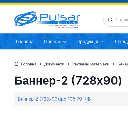
Головна
Про нас
Продукція
Техпі
Головна
Документи
Рекламні матеріали
Банер
Баннер-2 (728x90)
Баннер-2 (728x90).jpg
105.79 KiB