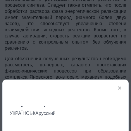
процессе синтеза. Следует также отметить, что после
обработки раствора фаза энергетической релаксации
имеет значительный период (намного более двух
часов), что способствует увеличению степени
взаимодействия исходных реагентов. Кроме того, в
случае активации, скорость реакции возрастает по
сравнению с контрольным опытом без облучения
реагентов.
Для объяснения полученных результатов необходимо
рассмотреть, во-первых, характер протекающих
физико-химических процессов при образовании
комплекса Яновского, во-вторых, механизм подобных
колебательных реакций.
Согласно [4] ацетон в жидкой фазе всегда присутствует
в двух таутомерных формах (кетонной и енольной):
УКРАЇНСЬКА
русский