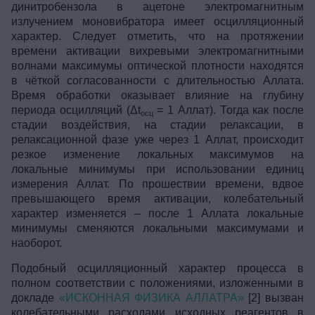
динитробензола в ацетоне электромагнитным
излучением моновибратора имеет осцилляционный
характер. Следует отметить, что на протяжении
времени активации вихревыми электромагнитными
волнами максимумы оптической плотности находятся
в чёткой согласованности с длительностью Аллата.
Время обработки оказывает влияние на глубину
периода осцилляций (Δt
= 1 Аллат). Тогда как после
осц
стадии воздействия, на стадии релаксации, в
релаксационной фазе уже через 1 Аллат, происходит
резкое изменение локальных максимумов на
локальные минимумы при использовании единиц
измерения Аллат. По прошествии времени, вдвое
превышающего время активации, колебательный
характер изменяется – после 1 Аллата локальные
минимумы сменяются локальными максимумами и
наоборот.
Подобный осцилляционный характер процесса в
полном соответствии с положениями, изложенными в
докладе
«ИСКОННАЯ ФИЗИКА АЛЛАТРА»
[2] вызван
колебательными расходами исходных реагентов в