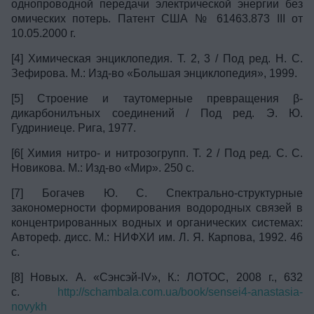
однопроводной передачи электрической энергии без
омических потерь. Патент США № 61463.873 ІІІ от
10.05.2000 г.
[4] Химическая энциклопедия. Т. 2, 3 / Под ред. Н. С.
Зефирова. М.: Изд-во «Большая энциклопедия», 1999.
[5] Строение и таутомерные превращения β-
дикарбонилъных соединений / Под ред. Э. Ю.
Гудриниеце. Рига, 1977.
[6[ Химия нитро- и нитрозогрупп. Т. 2 / Под ред. С. С.
Новикова. М.: Изд-во «Мир». 250 с.
[7] Богачев Ю. С. Спектрально-структурные
закономерности формирования водородных связей в
концентрированных водных и органических систе­мах:
Автореф. дисс. М.: НИФХИ им. Л. Я. Карпова, 1992. 46
с.
[8] Новых. А. «Сэнсэй-IV», К.: ЛОТОС, 2008 г., 632
с.
http://schambala.com.ua/book/sensei4-anastasia-
novykh