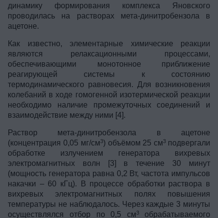
динамику формирования комплекса Яновского
проводилась на растворах мета-динитробензола в
ацетоне.
Как известно, элементарные химические реакции
являются релаксационными процессами,
обеспечивающими монотонное приближение
реагирующей системы к состоянию
термодинамического равновесия. Для возникновения
колебаний в ходе гомогенной изотермической реакции
необходимо наличие промежуточных соединений и
взаимодействие между ними [4].
Раствор мета-динитробензола в ацетоне
3
3
(концентрация 0,05 мг/см
) объёмом 25 см
подвергали
обработке излучением генератора вихревых
электромагнитных волн [3] в течение 30 минут
(мощность генератора равна 0,2 Вт, частота импульсов
накачки – 60 кГц). В процессе обработки раствора в
вихревых электромагнитных полях повышения
температуры не наблюдалось. Через каждые 3 минуты
3
осуществлялся отбор по 0,5 см
обрабатываемого