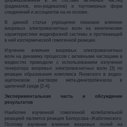
формированием в их составе активных частиц
(радикалов, ион-радикалов) и таутомерных форм
соединений и ассоциатов на их основе.
В данной статье упрощенно показано влияние
вихревых электромагнитных волн на кинетические
характеристики жидкофазной системы и протекающей
в ней изотермической гомогенной реакции.
Изучение влияния вихревых электромагнитных
волн на динамику процессов с активными частицами в
жидкостях проводили с использованием излучения
генератора вихревых электромагнитных волн [3] по
реакции образования комплекса Яновского в водно-
ацетоновом растворе мета-динитробензола в
щелочной среде [2-4].
Экспериментальная часть и обсуждение
результатов
Наиболее изученной гомогенной колебательной
реакцией является реакция Белоусова--Жаботинского.
Поэтому изучение влияния вихревых полей на